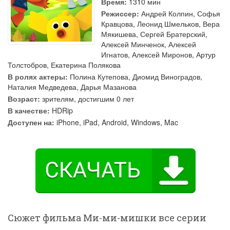
Время:
1310 мин
Режиссер:
Андрей Колпин
,
Софья
Кравцова
,
Леонид Шмельков
,
Вера
Мякишева
,
Сергей Братерский
,
Алексей Минченок
,
Алексей
Игнатов
,
Алексей Миронов
,
Артур
Толстобров
,
Екатерина Полякова
В ролях актеры:
Полина Кутепова
,
Диомид Виноградов
,
Наталия Медведева
,
Дарья Мазанова
Возраст:
зрителям, достигшим 0 лет
В качестве:
HDRip
Доступен на:
iPhone, iPad, Android, Windows, Mac
Сюжет фильма Ми-ми-мишки все серии