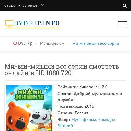
СУББОТА, 08-08-26
Togg
navi
DVDRip
Мультфильм
Ми-ми-мишки все серии
Ми-ми-мишки все серии смотреть
онлайн в HD 1080 720
Рейтинги:
Кинопоиск:
7.9
Слоган:
Добрый мультфильм о
дружбе
Год выхода:
2015
Страна:
Россия
Жанр:
Мультфильм
,
Комедия
,
Детский