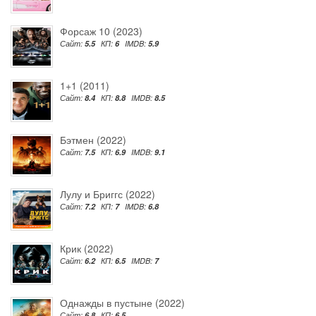
Форсаж 10 (2023)
Сайт:
5.5
КП:
6
IMDB:
5.9
1+1 (2011)
Сайт:
8.4
КП:
8.8
IMDB:
8.5
Бэтмен (2022)
Сайт:
7.5
КП:
6.9
IMDB:
9.1
Лулу и Бриггс (2022)
Сайт:
7.2
КП:
7
IMDB:
6.8
Крик (2022)
Сайт:
6.2
КП:
6.5
IMDB:
7
Однажды в пустыне (2022)
Сайт:
6.8
КП:
6.5