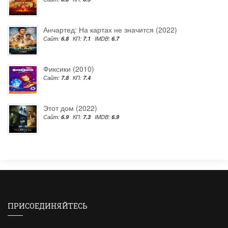
Анчартед: На картах не значится (2022)
Сайт:
6.8
КП:
7.1
IMDB:
6.7
Фиксики (2010)
Сайт:
7.8
КП:
7.4
Этот дом (2022)
Сайт:
6.9
КП:
7.3
IMDB:
6.9
ПРИСОЕДИНЯЙТЕСЬ