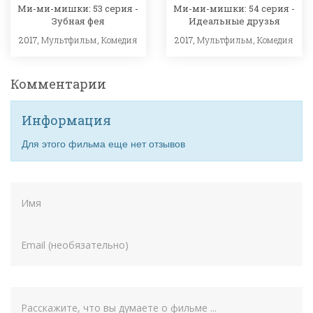
Ми-ми-мишки: 53 серия -
Ми-ми-мишки: 54 серия -
Зубная фея
Идеальные друзья
2017,
Мультфильм
,
Комедия
2017,
Мультфильм
,
Комедия
Комментарии
Информация
Для этого фильма еще нет отзывов