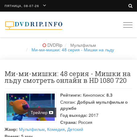
ПЯТНИЦА, 08-07-26
Togg
navi
DVDRip
Мультфильм
Ми-ми-мишки: 48 серия - Мишки на льду
Ми-ми-мишки: 48 серия - Мишки на
льду смотреть онлайн в HD 1080 720
Рейтинги:
Кинопоиск:
8.3
Слоган:
Добрый мультфильм о
дружбе
Трейлер
Год выхода:
2017
Страна:
Россия
Жанр:
Мультфильм
,
Комедия
,
Детский
Время:
5 мин