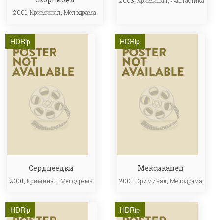
2003,
Криминал
,
Фантастика
2001,
Криминал
,
Мелодрама
HDRip
HDRip
Сердцеедки
Мексиканец
2001,
Криминал
,
Мелодрама
2001,
Криминал
,
Мелодрама
HDRip
HDRip