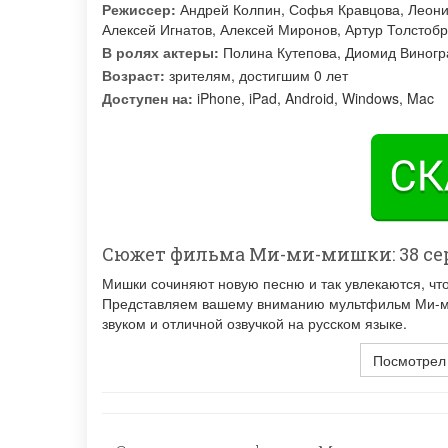
Режиссер:
Андрей Колпин
,
Софья Кравцова
,
Леони
Алексей Игнатов
,
Алексей Миронов
,
Артур Толстоб
В ролях актеры:
Полина Кутепова
,
Диомид Виногр
Возраст:
зрителям, достигшим 0 лет
Доступен на:
iPhone, iPad, Android, Windows, Mac
Сюжет фильма Ми-ми-мишки: 38 се
Мишки сочиняют новую песню и так увлекаются, что
Представляем вашему вниманию мультфильм Ми-ми-
звуком и отличной озвучкой на русском языке.
Посмотрел