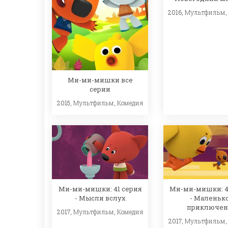
2016,
Мультфильм
Ми-ми-мишки все
серии
2015,
Мультфильм
,
Комедия
Ми-ми-мишки: 41 серия
Ми-ми-мишки: 4
- Мысли вслух
- Маленьк
приключен
2017,
Мультфильм
,
Комедия
2017,
Мультфильм