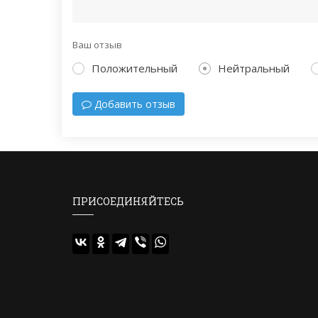
Ваш отзыв
Положительный
Нейтральный
Добавить отзыв
ПРИСОЕДИНЯЙТЕСЬ