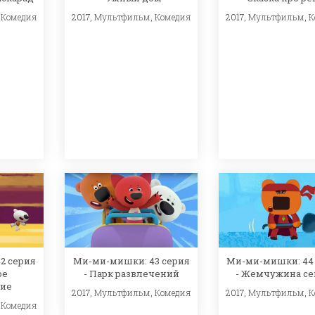
,
Комедия
2017,
Мультфильм
,
Комедия
2017,
Мультфильм
,
К
2 серия
Ми-ми-мишки: 43 серия
Ми-ми-мишки: 44
ое
- Парк развлечений
- Жемчужина се
ие
2017,
Мультфильм
,
Комедия
2017,
Мультфильм
,
К
,
Комедия