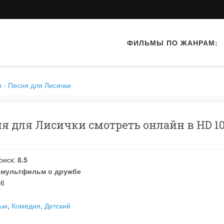
ФИЛЬМЫ ПО ЖАНРАМ:
 - Песня для Лисички
я для Лисички смотреть онлайн в HD 1
оиск:
8.5
мультфильм о дружбе
16
ьм
,
Комедия
,
Детский