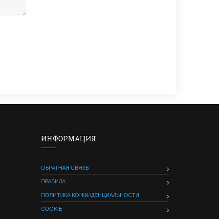
ИНФОРМАЦИЯ
ОБРАТНАЯ СВЯЗЬ
ПРАВИЛА
ПОЛИТИКА КОНФИДЕНЦИАЛЬНОСТИ
COOKIE