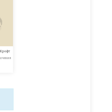
 Крофт
ючения