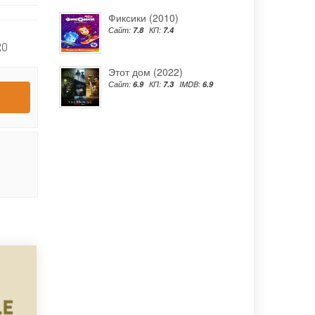
Фиксики (2010)
Сайт:
7.8
КП:
7.4
20
Этот дом (2022)
Сайт:
6.9
КП:
7.3
IMDB:
6.9