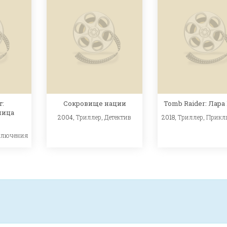
т:
Сокровище нации
Tomb Raider: Лара
ница
2004,
Триллер
,
Детектив
2018,
Триллер
,
Прикл
ключения