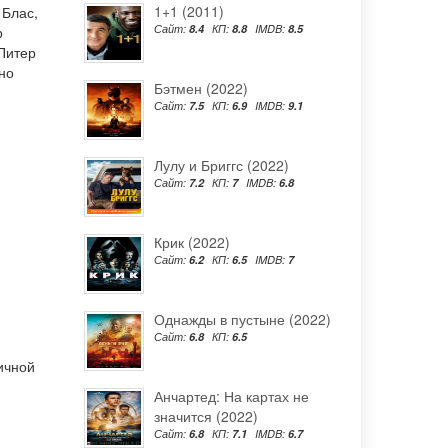
1+1 (2011)
 Блас
,
Сайт:
8.4
КП:
8.8
IMDB:
8.5
р
Питер
но
Бэтмен (2022)
Сайт:
7.5
КП:
6.9
IMDB:
9.1
Лулу и Бриггс (2022)
Сайт:
7.2
КП:
7
IMDB:
6.8
Крик (2022)
Сайт:
6.2
КП:
6.5
IMDB:
7
Однажды в пустыне (2022)
Сайт:
6.8
КП:
6.5
ичной
Анчартед: На картах не
значится (2022)
Сайт:
6.8
КП:
7.1
IMDB:
6.7