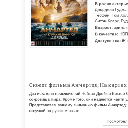
В ролях актеры
Джорджия Гудма
Тесфай
,
Том Хол
Ситон-Кларк
,
Руд
Возраст:
зрителя
В качестве:
HDR
Доступен на:
iPh
Сюжет фильма Анчартед: На картах
Два искателя приключений Нейтан Дрейк и Виктор 
сокровища мира. Кроме того, они надеются найти у
Представляем вашему вниманию фильм Анчартед: На
озвучкой на русском языке.
Посмотрел