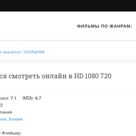
ФИЛЬМЫ ПО ЖАНРАМ:
е значится / Uncharted
ся смотреть онлайн в HD 1080 720
оиск:
7.1
IMDb:
6.7
22
пания
ния
,
Боевик
н Фляйшер