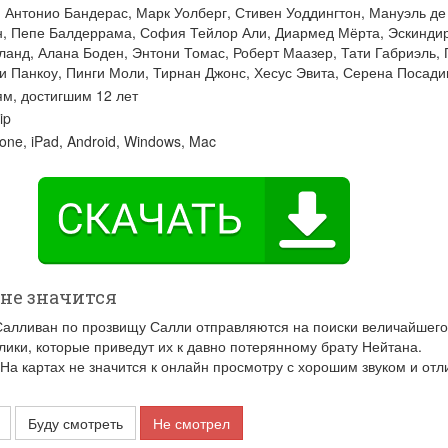
:
Антонио Бандерас
,
Марк Уолберг
,
Стивен Уоддингтон
,
Мануэль де
н
,
Пепе Балдеррама
,
София Тейлор Али
,
Диармед Мёрта
,
Эскинди
ланд
,
Алана Боден
,
Энтони Томас
,
Роберт Маазер
,
Тати Габриэль
,
и Панкоу
,
Пинги Моли
,
Тирнан Джонс
,
Хесус Эвита
,
Серена Посади
м, достигшим 12 лет
ip
one, iPad, Android, Windows, Mac
 не значится
Салливан по прозвищу Салли отправляются на поиски величайшего
лики, которые приведут их к давно потерянному брату Нейтана.
 картах не значится к онлайн просмотру с хорошим звуком и отл
Буду смотреть
Не смотрел