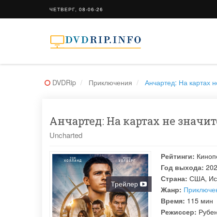
ЧЕТВЕРГ, 08-06-26
DVDRip
Приключения
Анчартед: На картах н
Анчартед: На картах не значит
Uncharted
Рейтинги:
Киноп
Год выхода:
20
Страна:
США, Ис
Трейлер
Жанр:
Приключе
Время:
115 мин
Режиссер:
Рубе