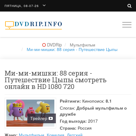
ПЯТНИЦА, 08-07-26
Togg
navi
DVDRip
Мультфильм
Ми-ми-мишки: 88 серия - Путешествие Цыпы
Ми-ми-мишки: 88 серия -
Путешествие Цыпы смотреть
онлайн в HD 1080 720
Рейтинги:
Кинопоиск:
8.1
Слоган:
Добрый мультфильм о
дружбе
Трейлер
Год выхода:
2017
Страна:
Россия
Жанр:
Мультфильм
,
Комедия
,
Детский