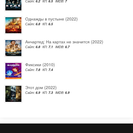
Сайт:
6.2
КП:
6.5
IMDB:
7
Однажды в пустыне (2022)
Сайт:
6.8
КП:
6.5
Анчартед: На картах не значится (2022)
Сайт:
6.8
КП:
7.1
IMDB:
6.7
Фиксики (2010)
Сайт:
7.8
КП:
7.4
Этот дом (2022)
Сайт:
6.9
КП:
7.3
IMDB:
6.9