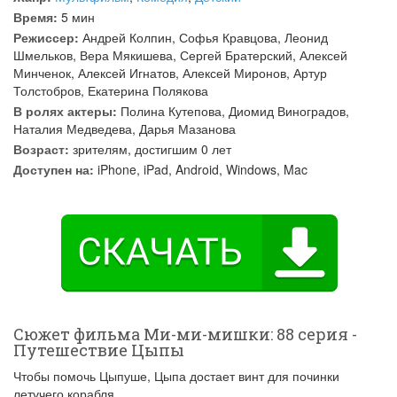
Время:
5 мин
Режиссер:
Андрей Колпин
,
Софья Кравцова
,
Леонид
Шмельков
,
Вера Мякишева
,
Сергей Братерский
,
Алексей
Минченок
,
Алексей Игнатов
,
Алексей Миронов
,
Артур
Толстобров
,
Екатерина Полякова
В ролях актеры:
Полина Кутепова
,
Диомид Виноградов
,
Наталия Медведева
,
Дарья Мазанова
Возраст:
зрителям, достигшим 0 лет
Доступен на:
iPhone, iPad, Android, Windows, Mac
Сюжет фильма Ми-ми-мишки: 88 серия -
Путешествие Цыпы
Чтобы помочь Цыпуше, Цыпа достает винт для починки
летучего корабля.