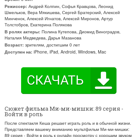
Режиссер:
Андрей Колпин
,
Софья Кравцова
,
Леонид
Шмельков
,
Вера Мякишева
,
Сергей Братерский
,
Алексей
Минченок
,
Алексей Игнатов
,
Алексей Миронов
,
Артур
Толстобров
,
Екатерина Полякова
В ролях актеры:
Полина Кутепова
,
Диомид Виноградов
,
Наталия Медведева
,
Дарья Мазанова
Возраст:
зрителям, достигшим 0 лет
Доступен на:
iPhone, iPad, Android, Windows, Mac
Сюжет фильма Ми-ми-мишки: 89 серия -
Войти в роль
После спектакля Кеша решает играть роль и в обычной жизни.
Представляем вашему вниманию мультфильм Ми-ми-мишки:
89 серия - Войти в роль к онлайн просмотру с хорошим звуком