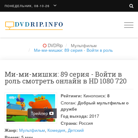
ПОНЕДЕЛЬНИК, 08-10-26
Togg
navi
DVDRip
Мультфильм
Ми-ми-мишки: 89 серия - Войти в роль
Ми-ми-мишки: 89 серия - Войти в
роль смотреть онлайн в HD 1080 720
Рейтинги:
Кинопоиск:
8
Слоган:
Добрый мультфильм о
дружбе
Трейлер
Год выхода:
2017
Страна:
Россия
Жанр:
Мультфильм
,
Комедия
,
Детский
Время:
5 мин