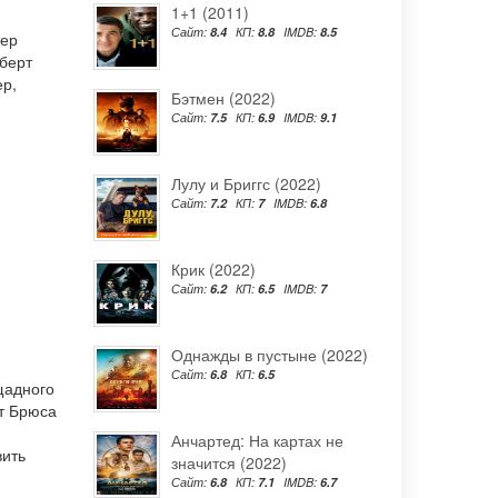
1+1 (2011)
Сайт:
8.4
КП:
8.8
IMDB:
8.5
ер
берт
ер
,
Бэтмен (2022)
Сайт:
7.5
КП:
6.9
IMDB:
9.1
Лулу и Бриггс (2022)
Сайт:
7.2
КП:
7
IMDB:
6.8
Крик (2022)
Сайт:
6.2
КП:
6.5
IMDB:
7
Однажды в пустыне (2022)
Сайт:
6.8
КП:
6.5
щадного
ят Брюса
Анчартед: На картах не
вить
значится (2022)
Сайт:
6.8
КП:
7.1
IMDB:
6.7