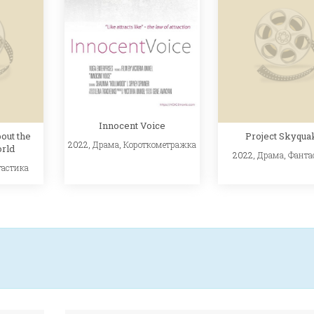
Innocent Voice
out the
Project Skyqua
2022,
Драма
,
Короткометражка
orld
2022,
Драма
,
Фанта
тастика