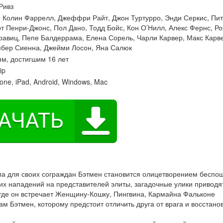
Ривз
:
Колин Фаррелл
,
Джеффри Райт
,
Джон Туртурро
,
Энди Серкис
,
Пит
рт Пенри-Джонс
,
Пол Дано
,
Тодд Бойс
,
Кон О’Нилл
,
Алекс Фернс
,
Ро
равиц
,
Пепе Балдеррама
,
Елена Сорель
,
Чарли Карвер
,
Макс Карв
бер Сиенна
,
Джейми Лосон
,
Яна Салюк
м, достигшим 16 лет
ip
one, iPad, Android, Windows, Mac
эма для своих сограждан Бэтмен становится олицетворением беспо
ких нападений на представителей элиты, загадочные улики привод
 где он встречает Женщину-Кошку, Пингвина, Кармайна Фальконе
м Бэтмен, которому предстоит отличить друга от врага и восстано