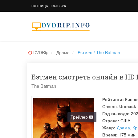
ПЯТНИЦА, 08-07-26
DVDRip
Драма
Бэтмен / The Batman
Бэтмен смотреть онлайн в HD 1
The Batman
Рейтинги:
Киноп
Слоган:
Unmask 
Год выхода:
20
Трейлер
Страна:
США
Жанр:
Драма
,
Кр
Время:
175 мин