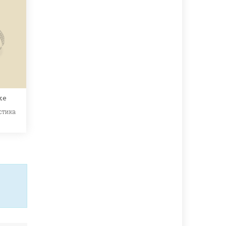
ke
стика