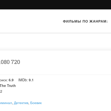
ФИЛЬМЫ ПО ЖАНРАМ:
080 720
оиск:
6.9
IMDb:
9.1
The Truth
22
иминал
,
Детектив
,
Боевик