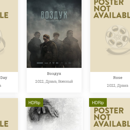
Воздух
 Day
Rose
2022,
Драма
,
Военный
а
2022,
Драма
HDRip
HDRip