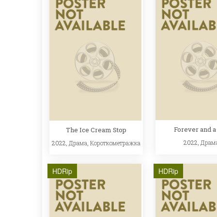
Forever and a
The Ice Cream Stop
2022,
Драм
2022,
Драма
,
Короткометражка
HDRip
HDRip