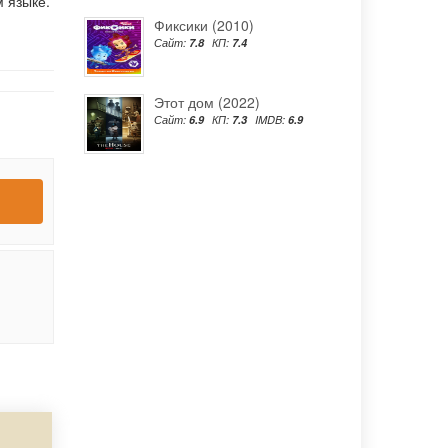
 языке.
Фиксики (2010)
Сайт:
7.8
КП:
7.4
Этот дом (2022)
Сайт:
6.9
КП:
7.3
IMDB:
6.9