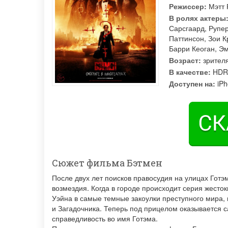
Режиссер:
Мэтт 
В ролях актеры
Сарсгаард
,
Рупе
Паттинсон
,
Зои К
Барри Кеоган
,
Эм
Возраст:
зрителя
В качестве:
HDR
Доступен на:
iPh
Сюжет фильма Бэтмен
После двух лет поисков правосудия на улицах Гот
возмездия. Когда в городе происходит серия жесто
Уэйна в самые темные закоулки преступного мира,
и Загадочника. Теперь под прицелом оказывается са
справедливость во имя Готэма.