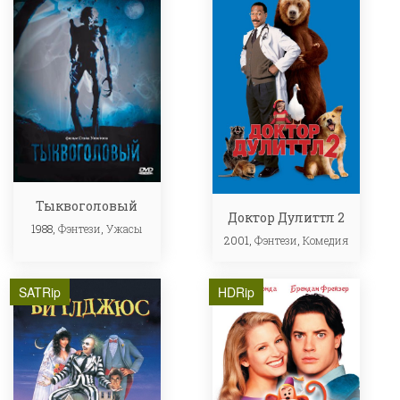
Тыквоголовый
Доктор Дулиттл 2
1988,
Фэнтези
,
Ужасы
2001,
Фэнтези
,
Комедия
SATRip
HDRip