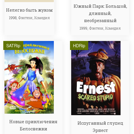
Южный Парк: Большой,
Нелегко быть жуком
длинный,
1998,
Фэнтези
,
Комедия
необрезанный
1999,
Фэнтези
,
Комедия
SATRip
HDRip
Новые приключения
Испуганный глупец
Белоснежки
Эрнест