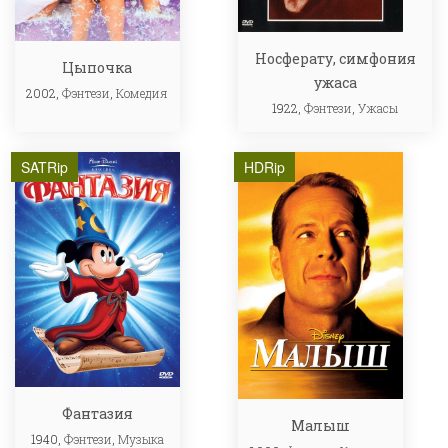
Носферату, симфония
Цыпочка
ужаса
2002,
Фэнтези
,
Комедия
1922,
Фэнтези
,
Ужасы
SATRip
HDRip
Фантазия
Малыш
1940,
Фэнтези
,
Музыка