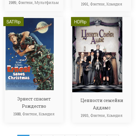
1989,
Фэнтези
,
Мультфильм
1991,
Фэнтези
,
Комедия
SATRip
HDRip
Эрнест спасает
Ценности семейки
Рождество
Аддамс
1988,
Фэнтези
,
Комедия
1993,
Фэнтези
,
Комедия