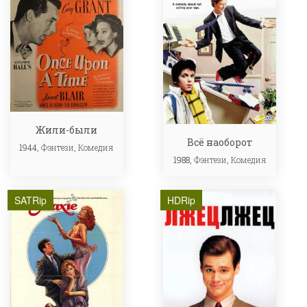
Жили-были
Всё наоборот
1944,
Фэнтези
,
Комедия
1988,
Фэнтези
,
Комедия
SATRip
HDRip