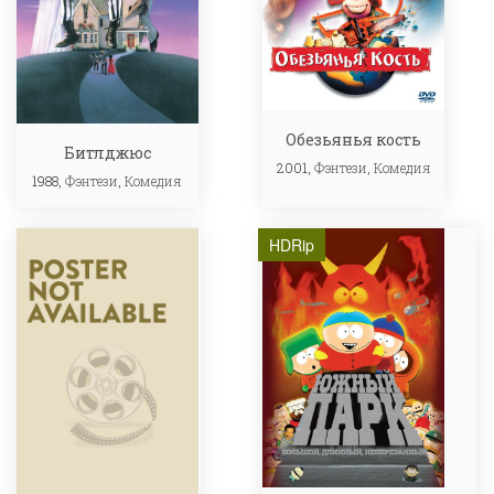
Обезьянья кость
Битлджюс
2001,
Фэнтези
,
Комедия
1988,
Фэнтези
,
Комедия
HDRip