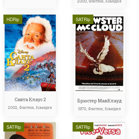
2000,
Фэнтези
,
Комедия
HDRip
SATRip
Санта Клаус 2
Брюстер МакКлауд
2002,
Фэнтези
,
Комедия
1970,
Фэнтези
,
Комедия
SATRip
SATRip