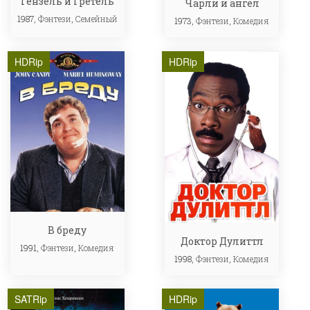
Гензель и Гретель
Чарли и ангел
1987,
Фэнтези
,
Семейный
1973,
Фэнтези
,
Комедия
HDRip
HDRip
В бреду
Доктор Дулиттл
1991,
Фэнтези
,
Комедия
1998,
Фэнтези
,
Комедия
SATRip
HDRip