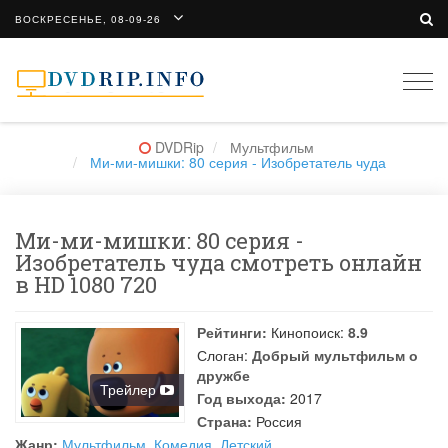
ВОСКРЕСЕНЬЕ, 08-09-26
Togg
navi
DVDRip
Мультфильм
Ми-ми-мишки: 80 серия - Изобретатель чуда
Ми-ми-мишки: 80 серия -
Изобретатель чуда смотреть онлайн
в HD 1080 720
Рейтинги:
Кинопоиск:
8.9
Слоган:
Добрый мультфильм о
дружбе
Трейлер
Год выхода:
2017
Страна:
Россия
Жанр:
Мультфильм
,
Комедия
,
Детский