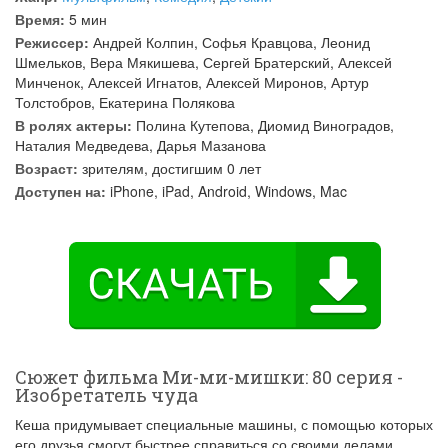
Время:
5 мин
Режиссер:
Андрей Колпин
,
Софья Кравцова
,
Леонид
Шмельков
,
Вера Мякишева
,
Сергей Братерский
,
Алексей
Минченок
,
Алексей Игнатов
,
Алексей Миронов
,
Артур
Толстобров
,
Екатерина Полякова
В ролях актеры:
Полина Кутепова
,
Диомид Виноградов
,
Наталия Медведева
,
Дарья Мазанова
Возраст:
зрителям, достигшим 0 лет
Доступен на:
iPhone, iPad, Android, Windows, Mac
Сюжет фильма Ми-ми-мишки: 80 серия -
Изобретатель чуда
Кеша придумывает специальные машины, с помощью которых
его друзья смогут быстрее справиться со своими делами.