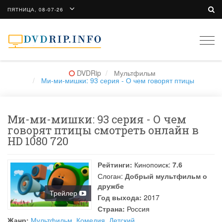
ПЯТНИЦА, 08-07-26
Togg
navi
DVDRip
Мультфильм
Ми-ми-мишки: 93 серия - О чем говорят птицы
Ми-ми-мишки: 93 серия - О чем
говорят птицы смотреть онлайн в
HD 1080 720
Рейтинги:
Кинопоиск:
7.6
Слоган:
Добрый мультфильм о
дружбе
Трейлер
Год выхода:
2017
Страна:
Россия
Жанр:
Мультфильм
,
Комедия
,
Детский