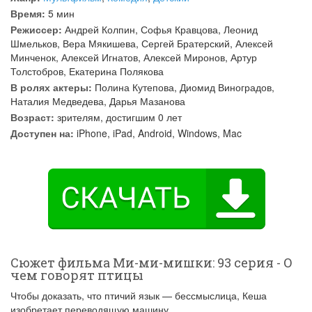
Время:
5 мин
Режиссер:
Андрей Колпин
,
Софья Кравцова
,
Леонид
Шмельков
,
Вера Мякишева
,
Сергей Братерский
,
Алексей
Минченок
,
Алексей Игнатов
,
Алексей Миронов
,
Артур
Толстобров
,
Екатерина Полякова
В ролях актеры:
Полина Кутепова
,
Диомид Виноградов
,
Наталия Медведева
,
Дарья Мазанова
Возраст:
зрителям, достигшим 0 лет
Доступен на:
iPhone, iPad, Android, Windows, Mac
Сюжет фильма Ми-ми-мишки: 93 серия - О
чем говорят птицы
Чтобы доказать, что птичий язык — бессмыслица, Кеша
изобретает переводящую машину.