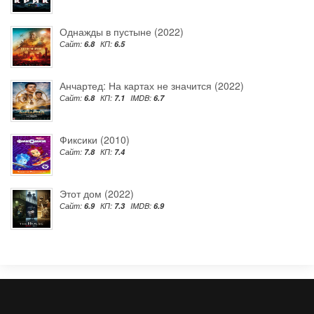
Однажды в пустыне (2022)
Сайт:
6.8
КП:
6.5
Анчартед: На картах не значится (2022)
Сайт:
6.8
КП:
7.1
IMDB:
6.7
Фиксики (2010)
Сайт:
7.8
КП:
7.4
Этот дом (2022)
Сайт:
6.9
КП:
7.3
IMDB:
6.9