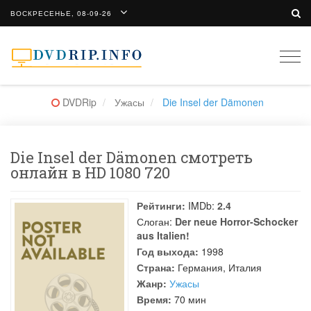
ВОСКРЕСЕНЬЕ, 08-09-26
Togg
navi
DVDRip
Ужасы
Die Insel der Dämonen
Die Insel der Dämonen смотреть
онлайн в HD 1080 720
Рейтинги:
IMDb:
2.4
Слоган:
Der neue Horror-Schocker
aus Italien!
Год выхода:
1998
Страна:
Германия, Италия
Жанр:
Ужасы
Время:
70 мин