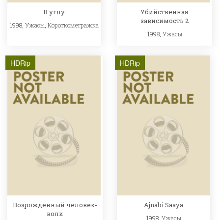
В углу
Убийственная
зависимость 2
1998,
Ужасы
,
Короткометражка
1998,
Ужасы
HDRip
HDRip
Возрожденный человек-
Ajnabi Saaya
волк
1998,
Ужасы