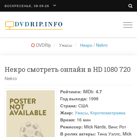
ВОСКРЕСЕНЬЕ, 08-09-26
Togg
navi
DVDRip
Ужасы
Некро / Nekro
Некро смотреть онлайн в HD 1080 720
Nekro
Рейтинги:
IMDb:
4.7
Год выхода:
1998
Страна:
США
Жанр:
Ужасы
,
Короткометражка
Время:
16 мин
Режиссер:
Mick Nards
,
Винс Рот
В ролях актеры:
Тина Уэллс
,
Mick