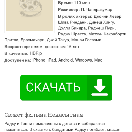
Время:
110 мин
Режиссер:
П. Чандракумар
В ролях актеры:
Джонни Левер
,
Шива Риндани
,
Динеш Хингу
,
Долли Биндра
,
Раджеш Пури
,
Раджу Шреста
,
Митхун Чакраборти
,
Притви
,
Брахмачари
,
Джей Такур
,
Манви Госвами
Возраст:
зрителям, достигшим 16 лет
В качестве:
HDRip
Доступен на:
iPhone, iPad, Android, Windows, Mac
Сюжет фильма Ненасытная
Радху и Гоппи помолвлены с детства и собираются
пожениться. В схватке с бандитами Радху погибает, спасая