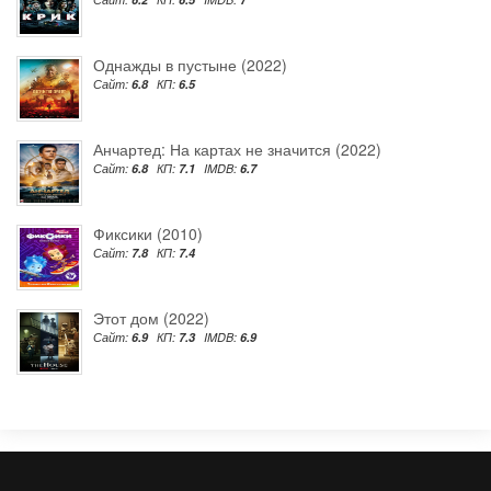
Однажды в пустыне (2022)
Сайт:
6.8
КП:
6.5
Анчартед: На картах не значится (2022)
Сайт:
6.8
КП:
7.1
IMDB:
6.7
Фиксики (2010)
Сайт:
7.8
КП:
7.4
Этот дом (2022)
Сайт:
6.9
КП:
7.3
IMDB:
6.9