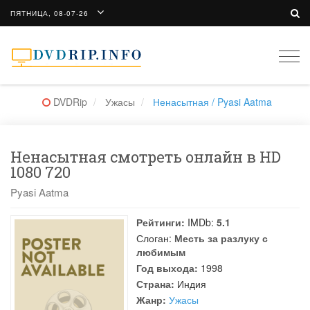
ПЯТНИЦА, 08-07-26
Togg
navi
DVDRip
Ужасы
Ненасытная / Pyasi Aatma
Ненасытная смотреть онлайн в HD
1080 720
Pyasi Aatma
Рейтинги:
IMDb:
5.1
Слоган:
Месть за разлуку с
любимым
Год выхода:
1998
Страна:
Индия
Жанр:
Ужасы