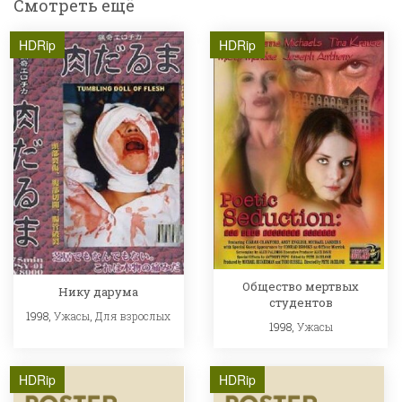
Смотреть ещё
HDRip
HDRip
Общество мертвых
Нику дарума
студентов
1998,
Ужасы
,
Для взрослых
1998,
Ужасы
HDRip
HDRip