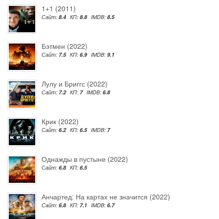
1+1 (2011)
Сайт:
8.4
КП:
8.8
IMDB:
8.5
Бэтмен (2022)
Сайт:
7.5
КП:
6.9
IMDB:
9.1
Лулу и Бриггс (2022)
Сайт:
7.2
КП:
7
IMDB:
6.8
Крик (2022)
Сайт:
6.2
КП:
6.5
IMDB:
7
Однажды в пустыне (2022)
Сайт:
6.8
КП:
6.5
Анчартед: На картах не значится (2022)
Сайт:
6.8
КП:
7.1
IMDB:
6.7