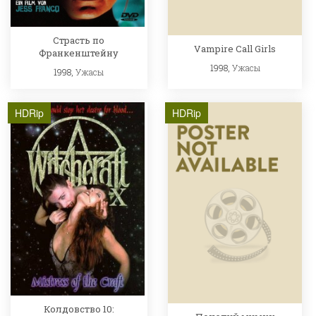
Страсть по
Vampire Call Girls
Франкенштейну
1998,
Ужасы
1998,
Ужасы
HDRip
HDRip
Колдовство 10: