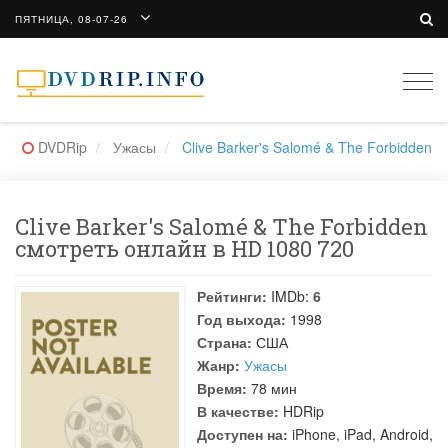
ПЯТНИЦА, 08-07-26
Togg
navi
DVDRip
Ужасы
Clive Barker's Salomé & The Forbidden
Clive Barker's Salomé & The Forbidden
смотреть онлайн в HD 1080 720
Рейтинги:
IMDb:
6
Год выхода:
1998
Страна:
США
Жанр:
Ужасы
Время:
78 мин
В качестве:
HDRip
Доступен на:
iPhone, iPad, Android,