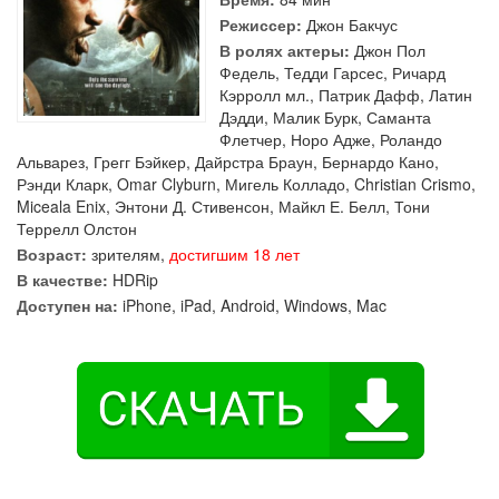
Режиссер:
Джон Бакчус
В ролях актеры:
Джон Пол
Федель
,
Тедди Гарсес
,
Ричард
Кэрролл мл.
,
Патрик Дафф
,
Латин
Дэдди
,
Малик Бурк
,
Саманта
Флетчер
,
Норо Адже
,
Роландо
Альварез
,
Грегг Бэйкер
,
Дайрстра Браун
,
Бернардо Кано
,
Рэнди Кларк
,
Omar Clyburn
,
Мигель Колладо
,
Christian Crismo
,
Miceala Enix
,
Энтони Д. Стивенсон
,
Майкл Е. Белл
,
Тони
Террелл Олстон
Возраст:
зрителям,
достигшим 18 лет
В качестве:
HDRip
Доступен на:
iPhone, iPad, Android, Windows, Mac