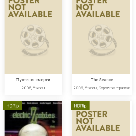
Пустыня смерти
The Seance
2006,
Ужасы
2006,
Ужасы
,
Короткометражка
HDRip
HDRip