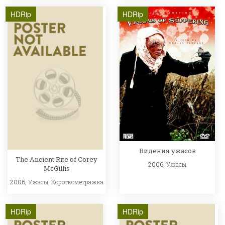
HDRip
HDRip
Видения ужасов
The Ancient Rite of Corey
2006,
Ужасы
McGillis
2006,
Ужасы
,
Короткометражка
HDRip
HDRip