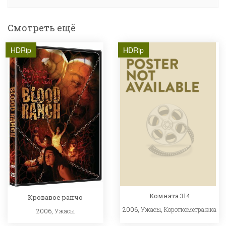
Смотреть ещё
HDRip
HDRip
Комната 314
Кровавое ранчо
2006,
Ужасы
,
Короткометражка
2006,
Ужасы