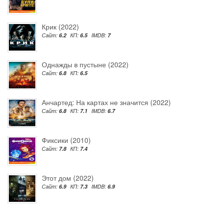
Крик (2022)
Сайт:
6.2
КП:
6.5
IMDB:
7
Однажды в пустыне (2022)
Сайт:
6.8
КП:
6.5
Анчартед: На картах не значится (2022)
Сайт:
6.8
КП:
7.1
IMDB:
6.7
Фиксики (2010)
Сайт:
7.8
КП:
7.4
Этот дом (2022)
Сайт:
6.9
КП:
7.3
IMDB:
6.9