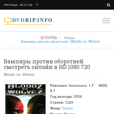
ПЯТНИЦА, 08-07-26
Togg
navi
DVDRip
Ужасы
Вампиры против оборотней / Bloodz vs. Wolvez
Вампиры против оборотней
смотреть онлайн в HD 1080 720
Bloodz vs. Wolvez
Рейтинги:
Кинопоиск:
1.7
IMDb:
2.1
Год выхода:
2006
Страна:
США
Жанр:
Ужасы
Время:
84 мин