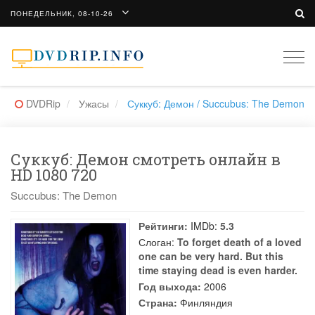
ПОНЕДЕЛЬНИК, 08-10-26
Togg
navi
DVDRip
Ужасы
Суккуб: Демон / Succubus: The Demon
Суккуб: Демон смотреть онлайн в
HD 1080 720
Succubus: The Demon
Рейтинги:
IMDb:
5.3
Слоган:
To forget death of a loved
one can be very hard. But this
time staying dead is even harder.
Год выхода:
2006
Страна:
Финляндия