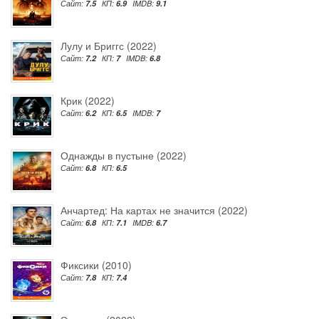
Сайт:
7.5
КП:
6.9
IMDB:
9.1
Лулу и Бриггс (2022)
Сайт:
7.2
КП:
7
IMDB:
6.8
Крик (2022)
Сайт:
6.2
КП:
6.5
IMDB:
7
Однажды в пустыне (2022)
Сайт:
6.8
КП:
6.5
Анчартед: На картах не значится (2022)
Сайт:
6.8
КП:
7.1
IMDB:
6.7
Фиксики (2010)
Сайт:
7.8
КП:
7.4