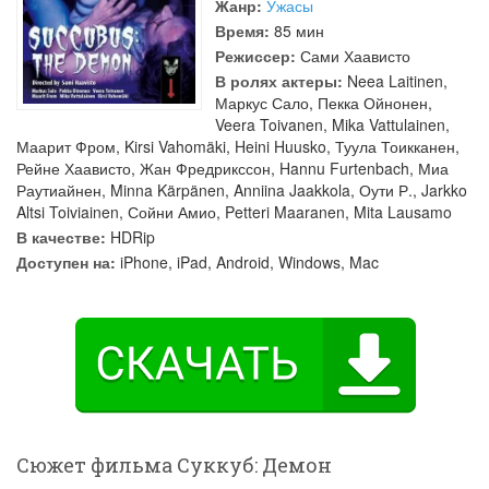
Жанр:
Ужасы
Время:
85 мин
Режиссер:
Сами Хаависто
В ролях актеры:
Neea Laitinen
,
Маркус Сало
,
Пекка Ойнонен
,
Veera Toivanen
,
Mika Vattulainen
,
Маарит Фром
,
Kirsi Vahomäki
,
Heini Huusko
,
Туула Тоикканен
,
Рейне Хаависто
,
Жан Фредрикссон
,
Hannu Furtenbach
,
Миа
Раутиайнен
,
Minna Kärpänen
,
Anniina Jaakkola
,
Оути Р.
,
Jarkko
Altsi Toiviainen
,
Сойни Амио
,
Petteri Maaranen
,
Mita Lausamo
В качестве:
HDRip
Доступен на:
iPhone, iPad, Android, Windows, Mac
Сюжет фильма Суккуб: Демон