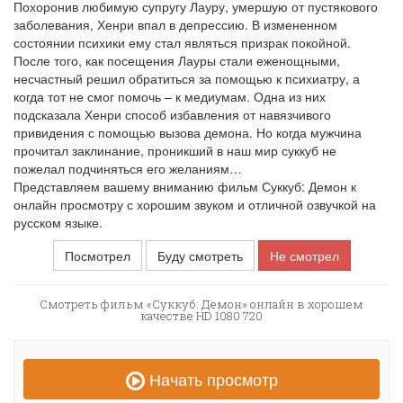
Похоронив любимую супругу Лауру, умершую от пустякового
заболевания, Хенри впал в депрессию. В измененном
состоянии психики ему стал являться призрак покойной.
После того, как посещения Лауры стали еженощными,
несчастный решил обратиться за помощью к психиатру, а
когда тот не смог помочь – к медиумам. Одна из них
подсказала Хенри способ избавления от навязчивого
привидения с помощью вызова демона. Но когда мужчина
прочитал заклинание, проникший в наш мир суккуб не
пожелал подчиняться его желаниям…
Представляем вашему вниманию фильм Суккуб: Демон к
онлайн просмотру с хорошим звуком и отличной озвучкой на
русском языке.
Посмотрел
Буду смотреть
Не смотрел
Смотреть фильм «Суккуб: Демон» онлайн в хорошем
качестве HD 1080 720
Начать просмотр