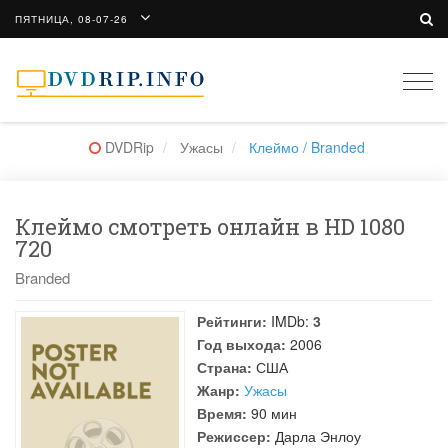
ПЯТНИЦА, 08-07-26
Togg
navi
DVDRip
Ужасы
Клеймо / Branded
Клеймо смотреть онлайн в HD 1080
720
Branded
Рейтинги:
IMDb:
3
Год выхода:
2006
Страна:
США
Жанр:
Ужасы
Время:
90 мин
Режиссер:
Дарла Энлоу