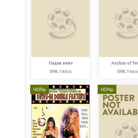
Падая вниз
Asylum of Te
1998,
Ужасы
1998,
Ужас
HDRip
HDRip