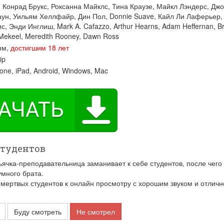
:
Конрад Брукс
,
Роксанна Майклс
,
Тина Краузе
,
Майкл Лэндерс
,
Джо
аун
,
Уильям Хеллфайр
,
Дин Пол
,
Donnie Suave
,
Кайл Ли Лаферьер
ис
,
Энди Инглиш
,
Mark A. Cafazzo
,
Arthur Hearns
,
Adam Heffernan
,
Br
 Mekeel
,
Meredith Rooney
,
Dawn Ross
ям,
достигшим 18 лет
ip
one, iPad, Android, Windows, Mac
студентов
ячка-преподавательница заманивает к себе студентов, после чего
умного брата.
ртвых студентов к онлайн просмотру с хорошим звуком и отличн
Буду смотреть
Не смотрел