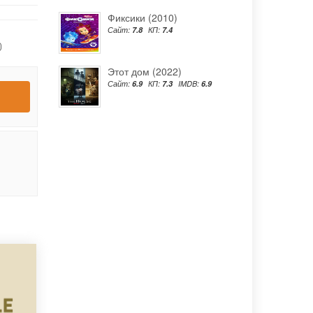
Фиксики (2010)
Сайт:
7.8
КП:
7.4
0
Этот дом (2022)
Сайт:
6.9
КП:
7.3
IMDB:
6.9