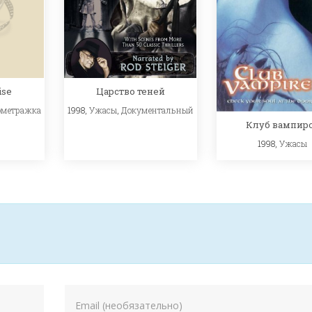
ise
Царство теней
ометражка
1998,
Ужасы
,
Документальный
Клуб вампир
1998,
Ужасы