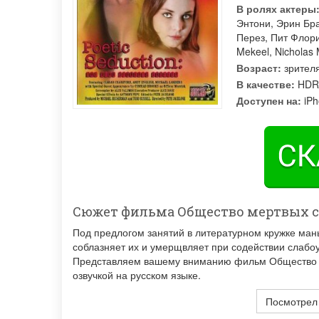
В ролях актеры
Энтони
,
Эрин Бр
Перез
,
Пит Флор
Mekeel
,
Nicholas
Возраст:
зрител
В качестве:
HDR
Доступен на:
iPh
Сюжет фильма Общество мертвых 
Под предлогом занятий в литературном кружке мань
соблазняет их и умерщвляет при содействии слабо
Представляем вашему вниманию фильм Общество ме
озвучкой на русском языке.
Посмотрел