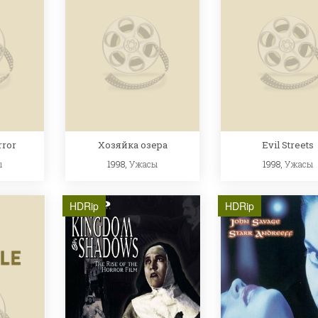
rror
Хозяйка озера
Evil Streets
ы
1998,
Ужасы
1998,
Ужасы
HDRip
HDRip