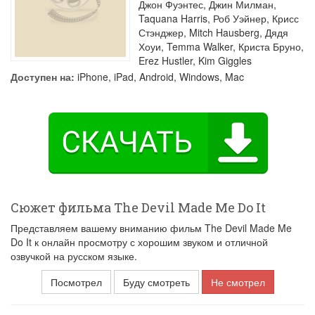
Джон Фуэнтес
,
Джин Милман
,
Taquana Harris
,
Роб Уэйнер
,
Крисс
Стэнджер
,
Mitch Hausberg
,
Дядя
Хоуи
,
Temma Walker
,
Криста Бруно
,
Erez Hustler
,
Kim Giggles
Доступен на:
iPhone, iPad, Android, Windows, Mac
Сюжет фильма The Devil Made Me Do It
Представляем вашему вниманию фильм The Devil Made Me
Do It к онлайн просмотру с хорошим звуком и отличной
озвучкой на русском языке.
Посмотрел
Буду смотреть
Не смотрел