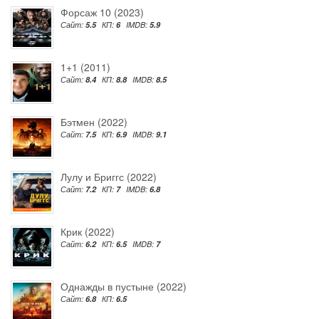
Форсаж 10 (2023)
Сайт:
5.5
КП:
6
IMDB:
5.9
1+1 (2011)
Сайт:
8.4
КП:
8.8
IMDB:
8.5
Бэтмен (2022)
Сайт:
7.5
КП:
6.9
IMDB:
9.1
Лулу и Бриггс (2022)
Сайт:
7.2
КП:
7
IMDB:
6.8
Крик (2022)
Сайт:
6.2
КП:
6.5
IMDB:
7
Однажды в пустыне (2022)
Сайт:
6.8
КП:
6.5