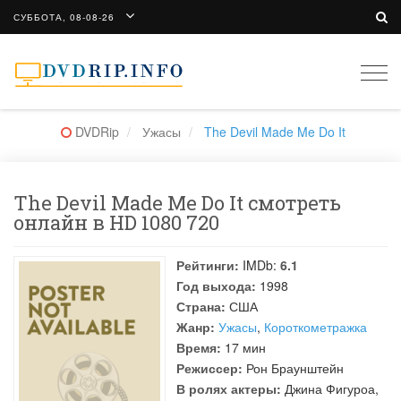
СУББОТА, 08-08-26
Togg
navi
DVDRip
Ужасы
The Devil Made Me Do It
The Devil Made Me Do It смотреть
онлайн в HD 1080 720
Рейтинги:
IMDb:
6.1
Год выхода:
1998
Страна:
США
Жанр:
Ужасы
,
Короткометражка
Время:
17 мин
Режиссер:
Рон Браунштейн
В ролях актеры:
Джина Фигуроа
,