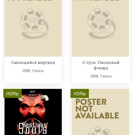
Смеющийся мертвец
О-Цую: Пионовый
фонарь
1998,
Ужасы
1998,
Ужасы
HDRip
HDRip