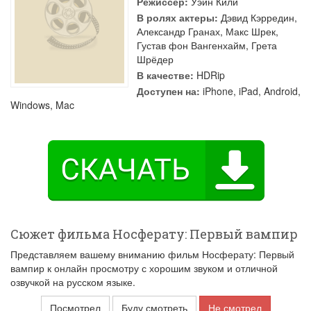
Режиссер:
Уэйн Кили
В ролях актеры:
Дэвид Кэрредин
,
Александр Гранах
,
Макс Шрек
,
Густав фон Вангенхайм
,
Грета
Шрёдер
В качестве:
HDRip
Доступен на:
iPhone, iPad, Android,
Windows, Mac
Сюжет фильма Носферату: Первый вампир
Представляем вашему вниманию фильм Носферату: Первый
вампир к онлайн просмотру с хорошим звуком и отличной
озвучкой на русском языке.
Посмотрел
Буду смотреть
Не смотрел