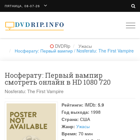
ПЯТНИЦА, 08-07-26
Togg
navi
DVDRip
Ужасы
Носферату: Первый вампир / Nosferatu: The First Vampire
Носферату: Первый вампир
смотреть онлайн в HD 1080 720
Nosferatu: The First Vampire
Рейтинги:
IMDb:
5.9
Год выхода:
1998
Страна:
США
Жанр:
Ужасы
Время:
70 мин