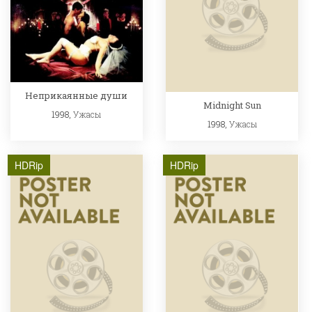
Неприкаянные души
Midnight Sun
1998,
Ужасы
1998,
Ужасы
HDRip
HDRip