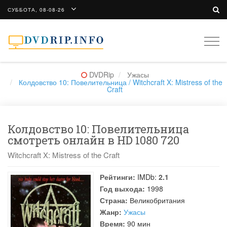
СУББОТА, 08-08-26
Togg
navi
DVDRip
Ужасы
Колдовство 10: Повелительница / Witchcraft X: Mistress of the
Craft
Колдовство 10: Повелительница
смотреть онлайн в HD 1080 720
Witchcraft X: Mistress of the Craft
Рейтинги:
IMDb:
2.1
Год выхода:
1998
Страна:
Великобритания
Жанр:
Ужасы
Время:
90 мин