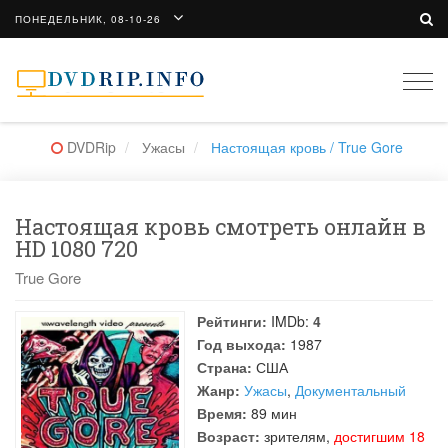
ПОНЕДЕЛЬНИК, 08-10-26
Togg
navi
DVDRip
Ужасы
Настоящая кровь / True Gore
Настоящая кровь смотреть онлайн в
HD 1080 720
True Gore
Рейтинги:
IMDb:
4
Год выхода:
1987
Страна:
США
Жанр:
Ужасы
,
Документальный
Время:
89 мин
Возраст:
зрителям,
достигшим 18