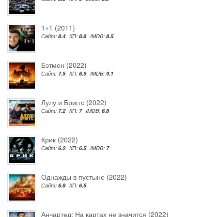
1+1 (2011)
Сайт:
8.4
КП:
8.8
IMDB:
8.5
Бэтмен (2022)
Сайт:
7.5
КП:
6.9
IMDB:
9.1
Лулу и Бриггс (2022)
Сайт:
7.2
КП:
7
IMDB:
6.8
Крик (2022)
Сайт:
6.2
КП:
6.5
IMDB:
7
Однажды в пустыне (2022)
Сайт:
6.8
КП:
6.5
Анчартед: На картах не значится (2022)