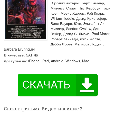
В ролях актеры:
Барт Самнер
,
Митчелл Спирт
,
Нил Кербоун
,
Гари
Коэн
,
Мевис Харрис
,
Рэй Кларк
,
William Toddie
,
Дэвид Кристофер
,
Билл Бауэрс
,
Юке
,
Элизабет Ли
Миллер
,
Gordon Ovsiew
,
Дон
Вебер
,
Дэвид С. Льюис
,
Paul Morer
,
Роберт Кеннеди
,
Джои Форте
,
Дэбби Форте
,
Мелисса Людвиг
,
Barbara Brunnquell
В качестве:
SATRip
Доступен на:
iPhone, iPad, Android, Windows, Mac
Сюжет фильма Видео-насилие 2