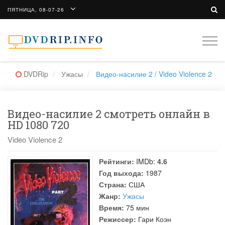
ПЯТНИЦА, 08-07-26
Togg
navi
DVDRip
Ужасы
Видео-насилие 2 / Video Violence 2
Видео-насилие 2 смотреть онлайн в
HD 1080 720
Video Violence 2
Рейтинги:
IMDb:
4.6
Год выхода:
1987
Страна:
США
Жанр:
Ужасы
Время:
75 мин
Режиссер:
Гари Коэн