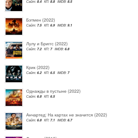
Сайт:
8.4
КП:
8.8
IMDB:
8.5
Бэтмен (2022)
Сайт:
7.5
КП:
6.9
IMDB:
9.1
Лулу и Бриггс (2022)
Сайт:
7.2
КП:
7
IMDB:
6.8
Крик (2022)
Сайт:
6.2
КП:
6.5
IMDB:
7
Однажды в пустыне (2022)
Сайт:
6.8
КП:
6.5
Анчартед: На картах не значится (2022)
Сайт:
6.8
КП:
7.1
IMDB:
6.7