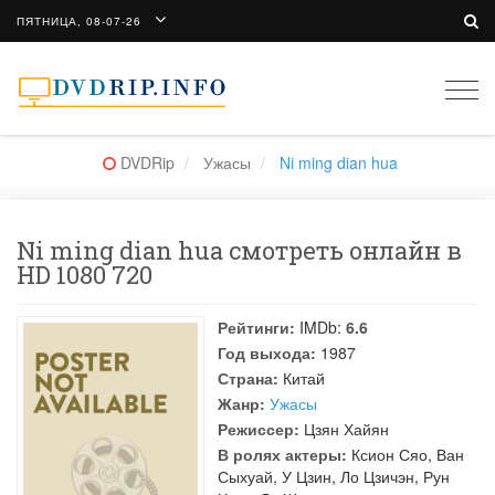
ПЯТНИЦА, 08-07-26
Togg
navi
DVDRip
Ужасы
Ni ming dian hua
Ni ming dian hua смотреть онлайн в
HD 1080 720
Рейтинги:
IMDb:
6.6
Год выхода:
1987
Страна:
Китай
Жанр:
Ужасы
Режиссер:
Цзян Хайян
В ролях актеры:
Ксион Сяо
,
Ван
Сыхуай
,
У Цзин
,
Ло Цзичэн
,
Рун