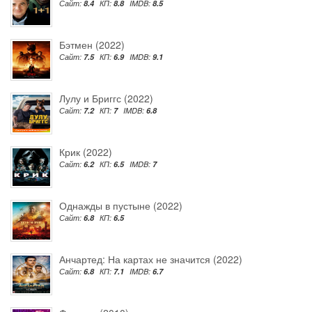
Сайт:
8.4
КП:
8.8
IMDB:
8.5
Бэтмен (2022)
Сайт:
7.5
КП:
6.9
IMDB:
9.1
Лулу и Бриггс (2022)
Сайт:
7.2
КП:
7
IMDB:
6.8
Крик (2022)
Сайт:
6.2
КП:
6.5
IMDB:
7
Однажды в пустыне (2022)
Сайт:
6.8
КП:
6.5
Анчартед: На картах не значится (2022)
Сайт:
6.8
КП:
7.1
IMDB:
6.7