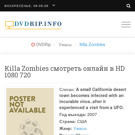
ВОСКРЕСЕНЬЕ, 08-09-26
Togg
navi
DVDRip
Ужасы
Killa Zombies
Killa Zombies смотреть онлайн в HD
1080 720
Слоган:
A small California desert
town becomes infected with an
incurable virus..after it
experienced a visit from a UFO.
Год выхода:
2007
Страна:
США
Жанр:
Ужасы