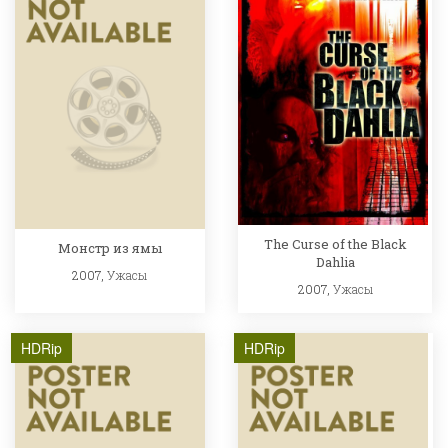
The Curse of the Black
Монстр из ямы
Dahlia
2007,
Ужасы
2007,
Ужасы
HDRip
HDRip