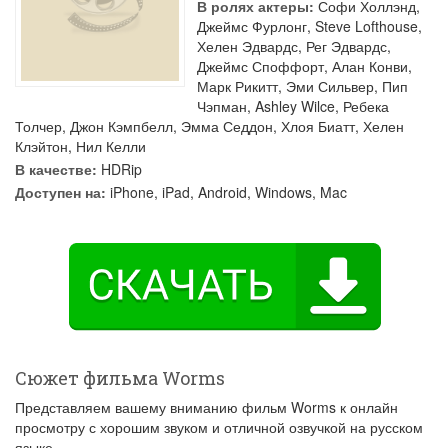
В ролях актеры:
Софи Холлэнд
,
Джеймс Фурлонг
,
Steve Lofthouse
,
Хелен Эдвардс
,
Рег Эдвардс
,
Джеймс Споффорт
,
Алан Конви
,
Марк Рикитт
,
Эми Сильвер
,
Пип
Чэпман
,
Ashley Wilce
,
Ребека
Толчер
,
Джон Кэмпбелл
,
Эмма Седдон
,
Хлоя Биатт
,
Хелен
Клэйтон
,
Нил Келли
В качестве:
HDRip
Доступен на:
iPhone, iPad, Android, Windows, Mac
Сюжет фильма Worms
Представляем вашему вниманию фильм Worms к онлайн
просмотру с хорошим звуком и отличной озвучкой на русском
языке.