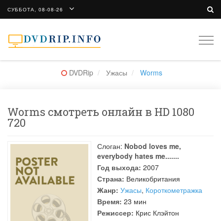
СУББОТА, 08-08-26
Togg
navi
DVDRip
Ужасы
Worms
Worms смотреть онлайн в HD 1080
720
Слоган:
Nobod loves me,
everybody hates me.......
Год выхода:
2007
Страна:
Великобритания
Жанр:
Ужасы
,
Короткометражка
Время:
23 мин
Режиссер:
Крис Клэйтон