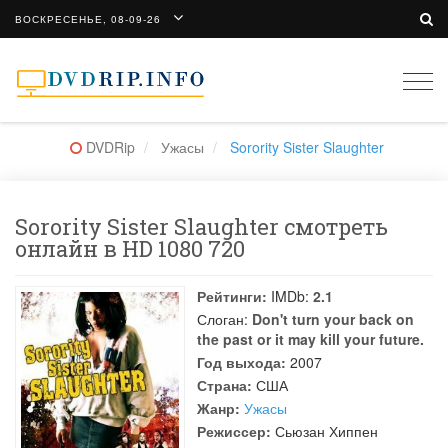
ВОСКРЕСЕНЬЕ, 08-09-26
Togg
navi
DVDRip
Ужасы
Sorority Sister Slaughter
Sorority Sister Slaughter смотреть
онлайн в HD 1080 720
Рейтинги:
IMDb:
2.1
Слоган:
Don't turn your back on
the past or it may kill your future.
Год выхода:
2007
Страна:
США
Жанр:
Ужасы
Режиссер:
Сьюзан Хиппен