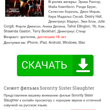
В ролях актеры:
Эрика Рингор
,
Майа Кэмпбелл
,
Рэнди Брукс
,
Селестин Кориэль
,
Джон Мирик
,
Кира Мадальо Сесай
,
Desiry Hall
,
Деметриус Маркус
,
Эми Блэк
,
Julie
Corgill
,
Фарли Джексон
,
Аника Депина
,
Tafné Ellington
,
Yb
,
Кэм
,
Shawnda Gaston
,
Terry Bookhart
,
Деметриус Стеар
Возраст:
зрителям,
достигшим 18 лет
Доступен на:
iPhone, iPad, Android, Windows, Mac
Сюжет фильма Sorority Sister Slaughter
Представляем вашему вниманию фильм Sorority Sister
Slaughter к онлайн просмотру с хорошим звуком и отличной
озвучкой на русском языке.