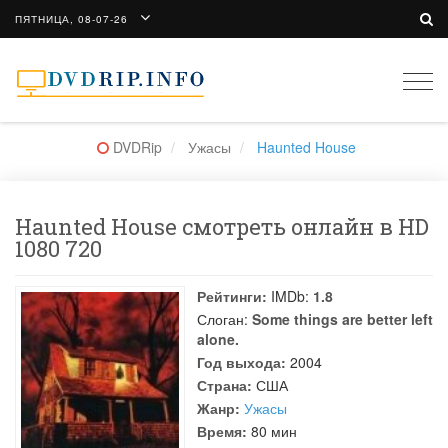
ПЯТНИЦА, 08-07-26
Togg
navi
DVDRip
Ужасы
Haunted House
Haunted House смотреть онлайн в HD
1080 720
Рейтинги:
IMDb:
1.8
Слоган:
Some things are better left
alone.
Год выхода:
2004
Страна:
США
Жанр:
Ужасы
Время:
80 мин