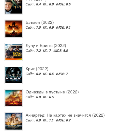
Сайт:
8.4
КП:
8.8
IMDB:
8.5
Бэтмен (2022)
Сайт:
7.5
КП:
6.9
IMDB:
9.1
Лулу и Бриггс (2022)
Сайт:
7.2
КП:
7
IMDB:
6.8
Крик (2022)
Сайт:
6.2
КП:
6.5
IMDB:
7
Однажды в пустыне (2022)
Сайт:
6.8
КП:
6.5
Анчартед: На картах не значится (2022)
Сайт:
6.8
КП:
7.1
IMDB:
6.7