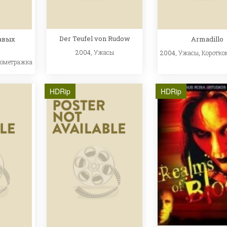
Der Teufel von Rudow
авых
Armadillo
2004,
Ужасы
2004,
Ужасы
,
Коротко
кометражка
HDRip
HDRip