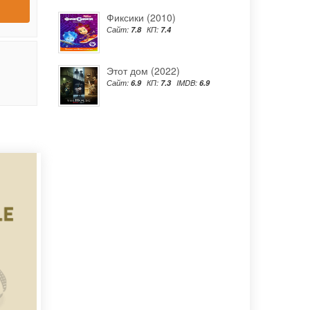
Фиксики (2010)
Сайт:
7.8
КП:
7.4
Этот дом (2022)
Сайт:
6.9
КП:
7.3
IMDB:
6.9