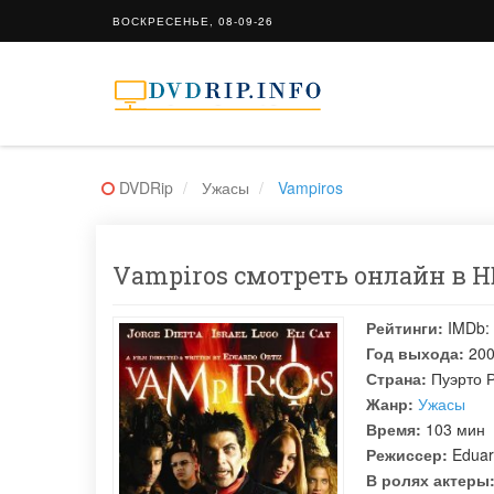
ВОСКРЕСЕНЬЕ, 08-09-26
DVDRip
Ужасы
Vampiros
Vampiros смотреть онлайн в HD
Рейтинги:
IMDb:
Год выхода:
20
Страна:
Пуэрто 
Жанр:
Ужасы
Время:
103 мин
Режиссер:
Eduar
В ролях актеры