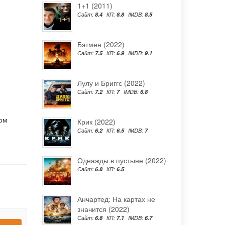
1+1 (2011)
Сайт:
8.4
КП:
8.8
IMDB:
8.5
Бэтмен (2022)
Сайт:
7.5
КП:
6.9
IMDB:
9.1
Лулу и Бриггс (2022)
Сайт:
7.2
КП:
7
IMDB:
6.8
ком
Крик (2022)
Сайт:
6.2
КП:
6.5
IMDB:
7
Однажды в пустыне (2022)
Сайт:
6.8
КП:
6.5
Анчартед: На картах не
значится (2022)
Сайт:
6.8
КП:
7.1
IMDB:
6.7