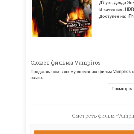
Д’Луго
,
Дэдди Ян
В качестве:
HDR
Доступен на:
iPh
Сюжет фильма Vampiros
Представляем вашему вниманию фильм Vampiros к о
языке.
Посмотрел
Смотреть фильм «Vampir