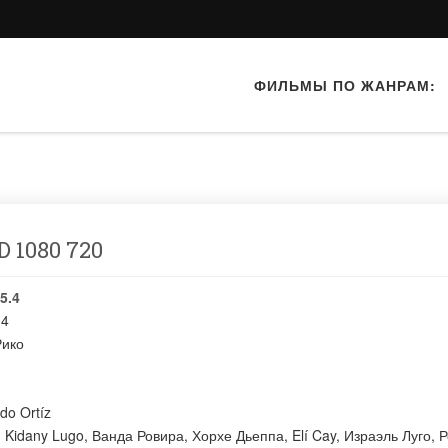
ФИЛЬМЫ ПО ЖАНРАМ:
 1080 720
5.4
04
Рико
do Ortíz
:
Kidany Lugo
,
Ванда Ровира
,
Хорхе Дьеппа
,
Elí Cay
,
Израэль Луго
,
Р