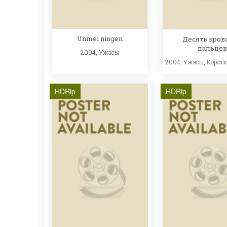
Unmei ningen
Десять кров
пальцев
2004,
Ужасы
2004,
Ужасы
,
Корот
HDRip
HDRip