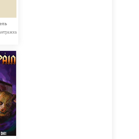
тель
метражка