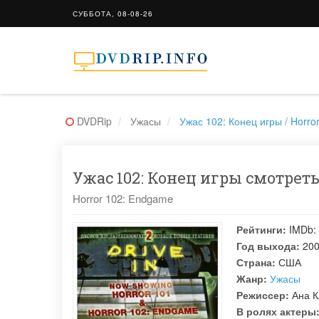
СУББОТА, 08-08-26
DVDRip
Ужасы
Ужас 102: Конец игры / Horro
Ужас 102: Конец игры смотреть
Horror 102: Endgame
Рейтинги:
IMDb:
Год выхода:
20
Страна:
США
Жанр:
Ужасы
Режиссер:
Ана К
В ролях актеры