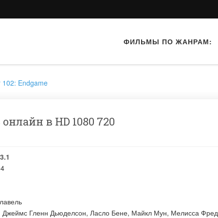
ФИЛЬМЫ ПО ЖАНРАМ:
r 102: Endgame
 онлайн в HD 1080 720
3.1
04
лавель
:
Джеймс Гленн Дьюделсон
,
Ласло Бене
,
Майкл Мун
,
Мелисса Фред