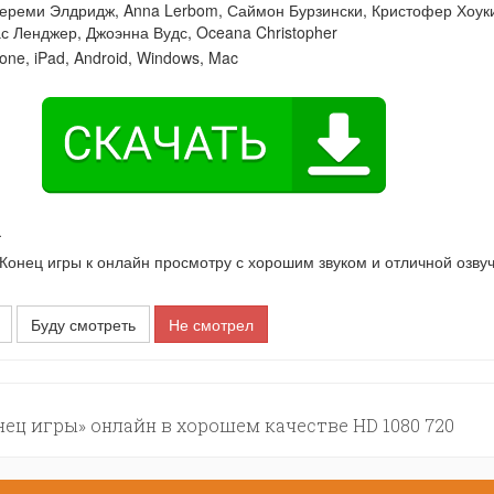
ереми Элдридж
,
Anna Lerbom
,
Саймон Бурзински
,
Кристофер Хоук
ас Ленджер
,
Джоэнна Вудс
,
Oceana Christopher
one, iPad, Android, Windows, Mac
ы
нец игры к онлайн просмотру с хорошим звуком и отличной озвуч
Буду смотреть
Не смотрел
нец игры» онлайн в хорошем качестве HD 1080 720