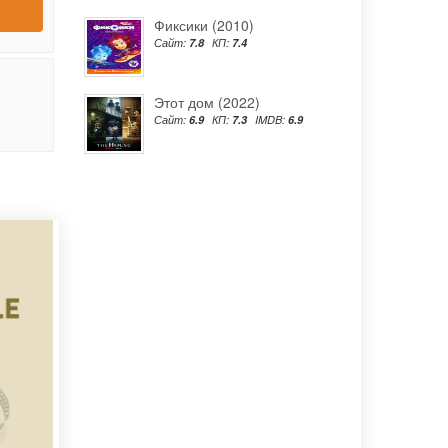
Фиксики (2010)
Сайт:
7.8
КП:
7.4
Этот дом (2022)
Сайт:
6.9
КП:
7.3
IMDB:
6.9