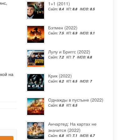
инс
,
1+1 (2011)
Сайт:
8.4
КП:
8.8
IMDB:
8.5
Бэтмен (2022)
Сайт:
7.5
КП:
6.9
IMDB:
9.1
Лулу и Бриггс (2022)
Сайт:
7.2
КП:
7
IMDB:
6.8
кой на
Крик (2022)
Сайт:
6.2
КП:
6.5
IMDB:
7
Однажды в пустыне (2022)
Сайт:
6.8
КП:
6.5
Анчартед: На картах не
значится (2022)
Сайт:
6.8
КП:
7.1
IMDB:
6.7