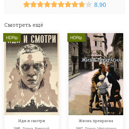
8.90
Смотреть ещё
HDRip
HDRip
Жизнь прекрасна
Иди и смотри
1997,
Драма
,
Мелодрама
1985,
Драма
,
Военный