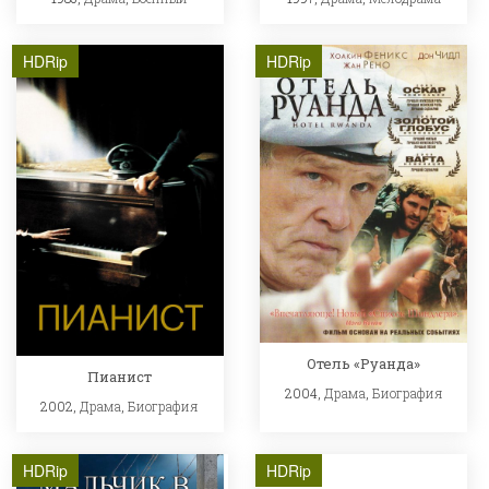
HDRip
HDRip
Отель «Руанда»
Пианист
2004,
Драма
,
Биография
2002,
Драма
,
Биография
HDRip
HDRip