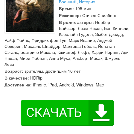
Военный
,
История
Время:
195 мин
Режиссер:
Стивен Спилберг
В ролях актеры:
Норберт
Вайссер
,
Лиам Нисон
,
Бен Кингсли
,
Кэролайн Гудолл
,
Эмбет Дэвидц
,
Рэйф Файнс
,
Фридрих фон Тун
,
Марк Иванир
,
Анджей
Северин
,
Михаэль Шнайдер
,
Малгоша Гебель
,
Йонатан
Сэгаль
,
Беатриче Макола
,
Кшиштоф Люфт
,
Хэрри Неринг
,
Ади
Ницан
,
Мири Фабиан
,
Анна Муха
,
Альберт Мисак
,
Шмуэль
Леви
Возраст:
зрителям, достигшим 16 лет
В качестве:
HDRip
Доступен на:
iPhone, iPad, Android, Windows, Mac