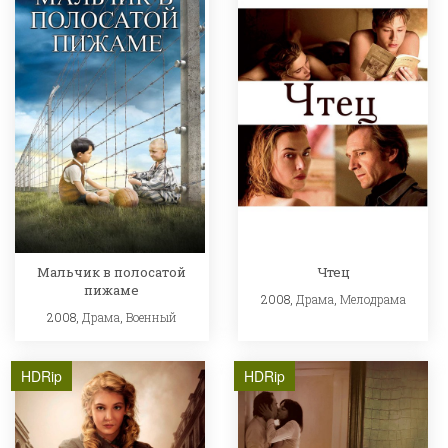
Мальчик в полосатой
Чтец
пижаме
2008,
Драма
,
Мелодрама
2008,
Драма
,
Военный
HDRip
HDRip