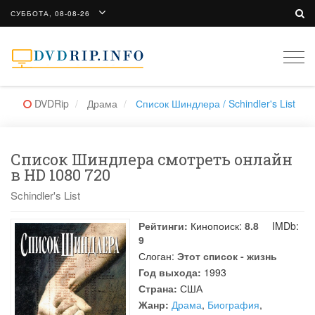
СУББОТА, 08-08-26
Togg
navi
DVDRip
Драма
Список Шиндлера / Schindler's List
Список Шиндлера смотреть онлайн
в HD 1080 720
Schindler's List
Рейтинги:
Кинопоиск:
8.8
IMDb:
9
Слоган:
Этот список - жизнь
Год выхода:
1993
Страна:
США
Жанр:
Драма
,
Биография
,