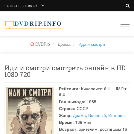
ЧЕТВЕРГ, 08-06-26
Togg
navi
DVDRip
Драма
Иди и смотри
Иди и смотри смотреть онлайн в HD
1080 720
Рейтинги:
Кинопоиск:
8.1
IMDb:
8.4
Год выхода:
1985
Страна:
СССР
Жанр:
Драма
,
Военный
,
История
Время:
136 мин
Возраст:
зрителям, достигшим 16