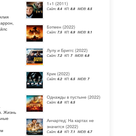
1+1 (2011)
Сайт:
8.4
КП:
8.8
IMDB:
8.5
илия
аррон
,
Бэтмен (2022)
айлс
Сайт:
7.5
КП:
6.9
IMDB:
9.1
Лулу и Бриггс (2022)
Сайт:
7.2
КП:
7
IMDB:
6.8
Крик (2022)
Сайт:
6.2
КП:
6.5
IMDB:
7
Однажды в пустыне (2022)
Сайт:
6.8
КП:
6.5
.
ы. Жизнь
ьные
Анчартед: На картах не
значится (2022)
ом
Сайт:
6.8
КП:
7.1
IMDB:
6.7