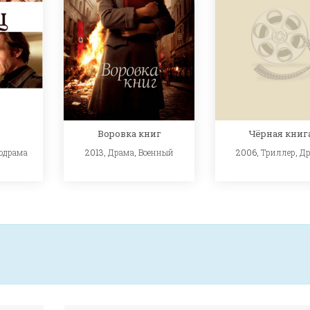
Воровка книг
Чёрная книг
одрама
2013,
Драма
,
Военный
2006,
Триллер
,
Др