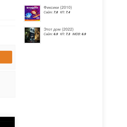
Фиксики (2010)
Сайт:
7.8
КП:
7.4
Этот дом (2022)
Сайт:
6.9
КП:
7.3
IMDB:
6.9