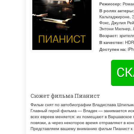
Режиссер:
Рома
В ролях актеры
Кальтаджироне
,
Фокс
,
Джулия Ре
Энтони Милнер
,
Возраст:
зрителя
В качестве:
HDR
Доступен на:
iPh
Сюжет фильма Пианист
Фильм снят по автобиографии Владислава Шпильман
Главный герой фильма — Владек — занимается иск
всех евреев меняется: их помещают в Варшавское 
повязки, а через некоторое время отправляют в кон
Представляем вашему вниманию фильм Пианист к о