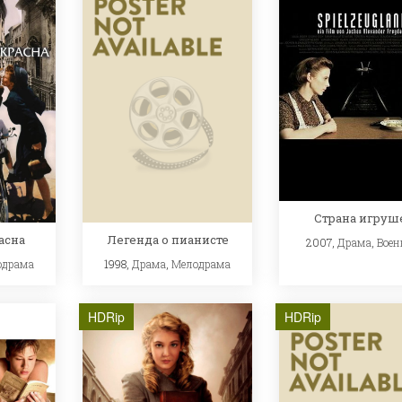
Страна игруш
асна
Легенда о пианисте
2007,
Драма
,
Вое
одрама
1998,
Драма
,
Мелодрама
HDRip
HDRip