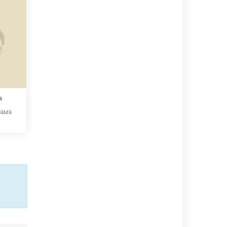
а
ама