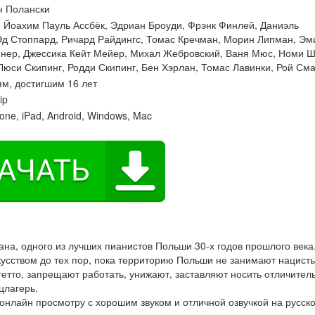
н Полански
:
Йоахим Пауль Ассбёк
,
Эдриан Броуди
,
Фрэнк Финлей
,
Даниэль
Эд Стоппард
,
Ричард Райдингс
,
Томас Кречман
,
Морин Липман
,
Эм
йнер
,
Джессика Кейт Мейер
,
Михал Жебровский
,
Ваня Мюс
,
Номи Ш
Люси Скипинг
,
Родди Скипинг
,
Бен Хэрлан
,
Томас Лавинки
,
Рой См
м, достигшим 16 лет
ip
one, iPad, Android, Windows, Mac
а, одного из лучших пианистов Польши 30-х годов прошлого века
усством до тех пор, пока территорию Польши не занимают нацист
гетто, запрещают работать, унижают, заставляют носить отличител
цлагерь.
нлайн просмотру с хорошим звуком и отличной озвучкой на русск