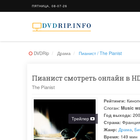
ПЯТНИЦА, 08-07-26
DVDRip
Драма
Пианист / The Pianist
Пианист смотреть онлайн в HD
The Pianist
Рейтинги:
Киноп
Слоган:
Music wa
Год выхода:
20
Трейлер
Страна:
Франция
Жанр:
Драма
,
Би
Время:
149 мин