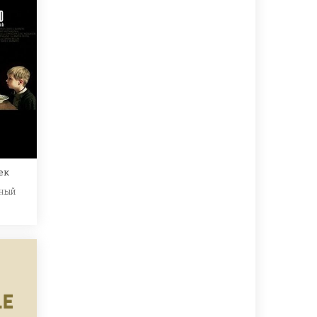
ек
нный