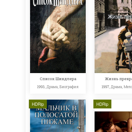
Жизнь прекр
Список Шиндлера
1997,
Драма
,
Мел
1993,
Драма
,
Биография
HDRip
HDRip