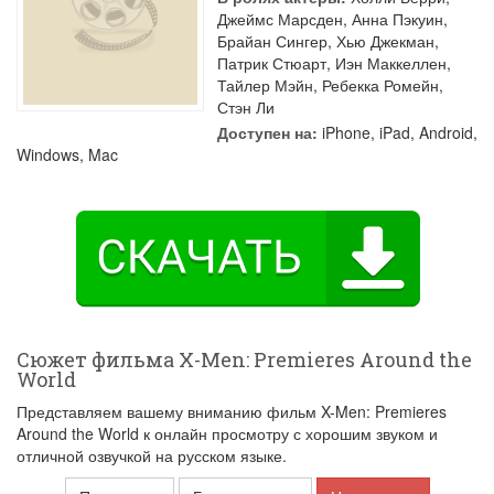
Джеймс Марсден
,
Анна Пэкуин
,
Брайан Сингер
,
Хью Джекман
,
Патрик Стюарт
,
Иэн Маккеллен
,
Тайлер Мэйн
,
Ребекка Ромейн
,
Стэн Ли
Доступен на:
iPhone, iPad, Android,
Windows, Mac
Сюжет фильма X-Men: Premieres Around the
World
Представляем вашему вниманию фильм X-Men: Premieres
Around the World к онлайн просмотру с хорошим звуком и
отличной озвучкой на русском языке.