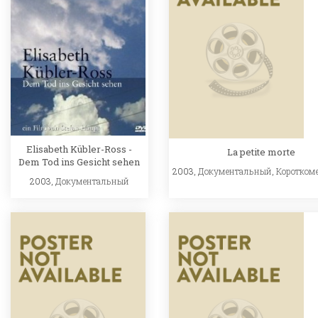
Elisabeth Kübler-Ross -
La petite morte
Dem Tod ins Gesicht sehen
2003,
Документальный
,
Коротком
2003,
Документальный