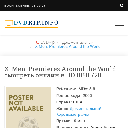
ВОСКРЕСЕНЬЕ, 08-09-26
Togg
navi
DVDRip
Документальный
X-Men: Premieres Around the World
X-Men: Premieres Around the World
смотреть онлайн в HD 1080 720
Рейтинги:
IMDb:
5.8
Год выхода:
2003
Страна:
США
Жанр:
Документальный
,
Короткометражка
Время:
19 мин
В ролях актеры:
Холли Берри
,