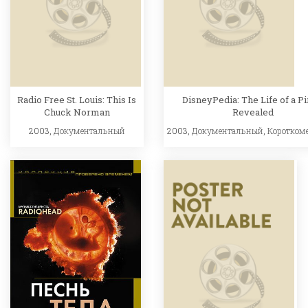
Radio Free St. Louis: This Is
DisneyPedia: The Life of a Pi
Chuck Norman
Revealed
2003,
Документальный
2003,
Документальный
,
Коротком