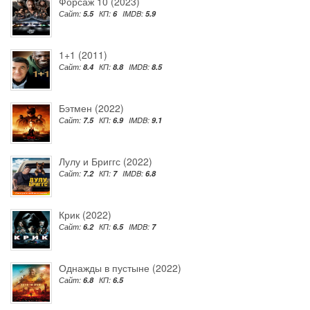
Форсаж 10 (2023)
Сайт:
5.5
КП:
6
IMDB:
5.9
1+1 (2011)
Сайт:
8.4
КП:
8.8
IMDB:
8.5
Бэтмен (2022)
Сайт:
7.5
КП:
6.9
IMDB:
9.1
Лулу и Бриггс (2022)
Сайт:
7.2
КП:
7
IMDB:
6.8
Крик (2022)
Сайт:
6.2
КП:
6.5
IMDB:
7
Однажды в пустыне (2022)
Сайт:
6.8
КП:
6.5