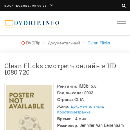
ВОСКРЕСЕНЬЕ, 08-09-26
Togg
navi
DVDRip
Документальный
Clean Flicks
Clean Flicks смотреть онлайн в HD
1080 720
Рейтинги:
IMDb:
5.8
Год выхода:
2003
Страна:
США
Жанр:
Документальный
,
Короткометражка
Время:
14 мин
Режиссер:
Jennifer Van Eenenaam