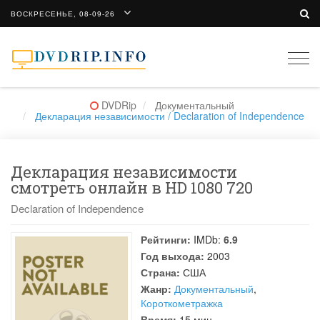
ВОСКРЕСЕНЬЕ, 08-09-26
Togg
navi
DVDRip
Документальный
Декларация независимости / Declaration of Independence
Декларация независимости
смотреть онлайн в HD 1080 720
Declaration of Independence
Рейтинги:
IMDb:
6.9
Год выхода:
2003
Страна:
США
Жанр:
Документальный
,
Короткометражка
Время:
15 мин