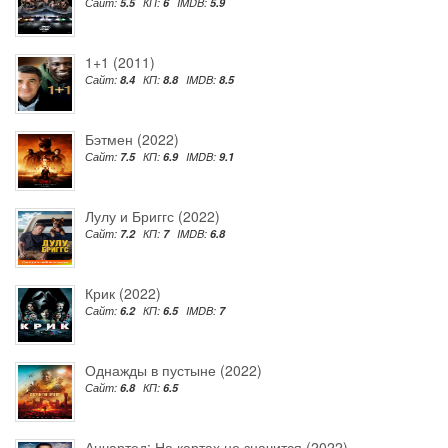
Сайт:
5.5
КП:
6
IMDB:
5.9
1+1 (2011)
Сайт:
8.4
КП:
8.8
IMDB:
8.5
Бэтмен (2022)
Сайт:
7.5
КП:
6.9
IMDB:
9.1
Лулу и Бриггс (2022)
Сайт:
7.2
КП:
7
IMDB:
6.8
Крик (2022)
Сайт:
6.2
КП:
6.5
IMDB:
7
Однажды в пустыне (2022)
Сайт:
6.8
КП:
6.5
Анчартед: На картах не значится (2022)