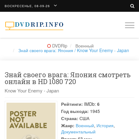
ВОСКРЕСЕНЬЕ, 08-09-26
Togg
navi
DVDRip
Военный
Знай своего врага: Япония / Know Your Enemy - Japan
Знай своего врага: Япония смотреть
онлайн в HD 1080 720
Know Your Enemy - Japan
Рейтинги:
IMDb:
6
Год выхода:
1945
Страна:
США
Жанр:
Военный
,
История
,
Документальный
Время:
63 мин