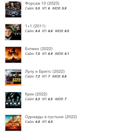
Форсаж 10 (2023)
Сайт:
5.5
КП:
6
IMDB:
5.9
1+1 (2011)
Сайт:
8.4
КП:
8.8
IMDB:
8.5
Бэтмен (2022)
Сайт:
7.5
КП:
6.9
IMDB:
9.1
Лулу и Бриггс (2022)
Сайт:
7.2
КП:
7
IMDB:
6.8
Крик (2022)
Сайт:
6.2
КП:
6.5
IMDB:
7
Однажды в пустыне (2022)
Сайт:
6.8
КП:
6.5