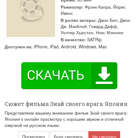
Режиссер:
Фрэнк Капра
,
Йорис
Ивенс
В ролях актеры:
Джон Бил
,
Джон
Дж. МакКлой
,
Говард Дафф
,
Уолтер Хьюстон
,
Нокс Мэннинг
В качестве:
SATRip
Доступен на:
iPhone, iPad, Android, Windows, Mac
Сюжет фильма Знай своего врага: Япония
Представляем вашему вниманию фильм Знай своего врага:
Япония к онлайн просмотру с хорошим звуком и отличной
озвучкой на русском языке.
Посмотрел
Буду смотреть
Не смотрел