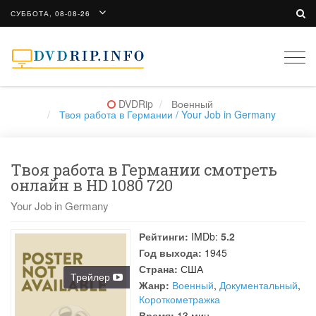
СУББОТА, 08-08-26
Togg
navi
DVDRip
Военный
Твоя работа в Германии / Your Job in Germany
Твоя работа в Германии смотреть
онлайн в HD 1080 720
Your Job in Germany
Рейтинги:
IMDb:
5.2
Год выхода:
1945
Страна:
США
Трейлер
Жанр:
Военный
,
Документальный
,
Короткометражка
Время:
13 мин