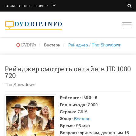
ВОСКРЕСЕНЬЕ, 08-09-26
Togg
navi
DVDRip
Вестерн
Рейнджер / The Showdown
Рейнджер смотреть онлайн в HD 1080
720
The Showdown
Рейтинги:
IMDb:
5
Год выхода:
2009
Страна:
США
Жанр:
Вестерн
Время:
93 мин
Возраст:
зрителям, достигшим 16