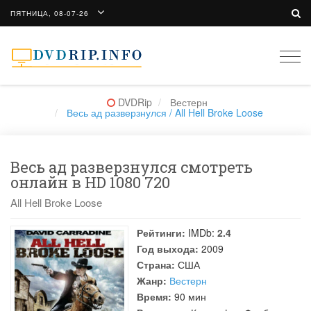
ПЯТНИЦА, 08-07-26
Togg
navi
DVDRip
Вестерн
Весь ад разверзнулся / All Hell Broke Loose
Весь ад разверзнулся смотреть
онлайн в HD 1080 720
All Hell Broke Loose
Рейтинги:
IMDb:
2.4
Год выхода:
2009
Страна:
США
Жанр:
Вестерн
Время:
90 мин