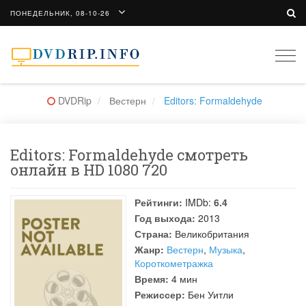
ПОНЕДЕЛЬНИК, 08-10-26
Togg
navi
DVDRip
Вестерн
Editors: Formaldehyde
Editors: Formaldehyde смотреть
онлайн в HD 1080 720
Рейтинги:
IMDb:
6.4
Год выхода:
2013
Страна:
Великобритания
Жанр:
Вестерн
,
Музыка
,
Короткометражка
Время:
4 мин
Режиссер:
Бен Уитли