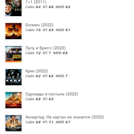
1+1 (2011)
Сайт:
8.4
КП:
8.8
IMDB:
8.5
Бэтмен (2022)
Сайт:
7.5
КП:
6.9
IMDB:
9.1
Лулу и Бриггс (2022)
Сайт:
7.2
КП:
7
IMDB:
6.8
Крик (2022)
Сайт:
6.2
КП:
6.5
IMDB:
7
Однажды в пустыне (2022)
Сайт:
6.8
КП:
6.5
Анчартед: На картах не значится (2022)
Сайт:
6.8
КП:
7.1
IMDB:
6.7