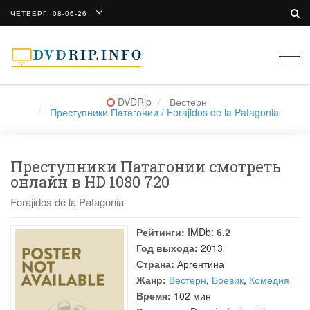
ЧЕТВЕРГ, 08-06-26
Togg
navi
DVDRip
Вестерн
Преступники Патагонии / Forajidos de la Patagonia
Преступники Патагонии смотреть
онлайн в HD 1080 720
Forajidos de la Patagonia
Рейтинги:
IMDb:
6.2
Год выхода:
2013
Страна:
Аргентина
Жанр:
Вестерн
,
Боевик
,
Комедия
Время:
102 мин