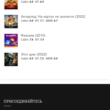
Сайт:
6.8
КП:
6.5
Анчартед: На картах не значится (2022)
Сайт:
6.8
КП:
7.1
IMDB:
6.7
Фиксики (2010)
Сайт:
7.8
КП:
7.4
Этот дом (2022)
Сайт:
6.9
КП:
7.3
IMDB:
6.9
ПРИСОЕДИНЯЙТЕСЬ