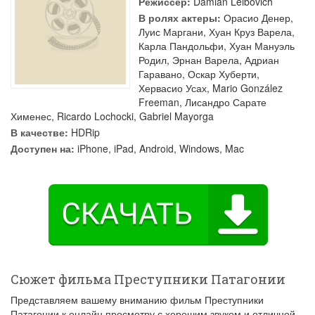
Режиссер:
Damián Leibovich
В ролях актеры:
Орасио Денер
,
Луис Маргани
,
Хуан Круз Варела
,
Карла Пандольфи
,
Хуан Мануэль
Родил
,
Эрнан Варела
,
Адриан
Гаравано
,
Оскар Хуберти
,
Хервасио Усах
,
Mario González
Freeman
,
Лисандро Сарате
Хименес
,
Ricardo Lochocki
,
Gabriel Mayorga
В качестве:
HDRip
Доступен на:
iPhone, iPad, Android, Windows, Mac
Сюжет фильма Преступники Патагонии
Представляем вашему вниманию фильм Преступники
Патагонии к онлайн просмотру с хорошим звуком и отличной