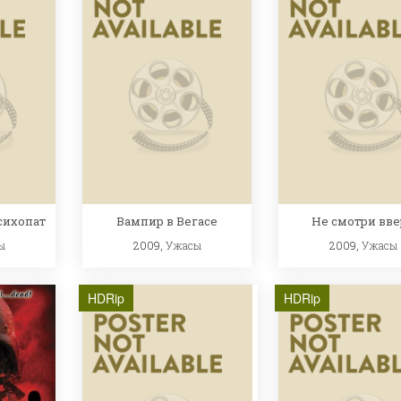
сихопат
Вампир в Вегасе
Не смотри вве
ы
2009,
Ужасы
2009,
Ужасы
HDRip
HDRip