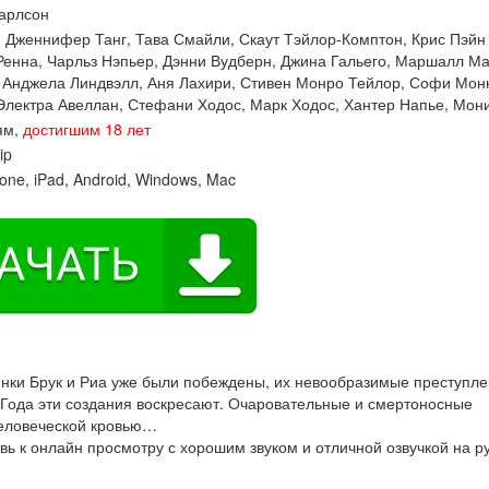
арлсон
:
Дженнифер Танг
,
Тава Смайли
,
Скаут Тэйлор-Комптон
,
Крис Пэйн
Ренна
,
Чарльз Нэпьер
,
Дэнни Вудберн
,
Джина Гальего
,
Маршалл М
,
Анджела Линдвэлл
,
Аня Лахири
,
Стивен Монро Тейлор
,
Софи Мон
Электра Авеллан
,
Стефани Ходос
,
Марк Ходос
,
Хантер Напье
,
Мони
ям,
достигшим 18 лет
ip
one, iPad, Android, Windows, Mac
нки Брук и Риа уже были побеждены, их невообразимые преступл
о Года эти создания воскресают. Очаровательные и смертоносные
человеческой кровью…
 к онлайн просмотру с хорошим звуком и отличной озвучкой на р