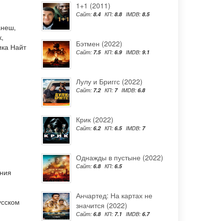
1+1 (2011)
Сайт:
8.4
КП:
8.8
IMDB:
8.5
анеш
,
к
,
Бэтмен (2022)
ка Найт
Сайт:
7.5
КП:
6.9
IMDB:
9.1
Лулу и Бриггс (2022)
Сайт:
7.2
КП:
7
IMDB:
6.8
Крик (2022)
Сайт:
6.2
КП:
6.5
IMDB:
7
Однажды в пустыне (2022)
Сайт:
6.8
КП:
6.5
ения
Анчартед: На картах не
усском
значится (2022)
Сайт:
6.8
КП:
7.1
IMDB:
6.7