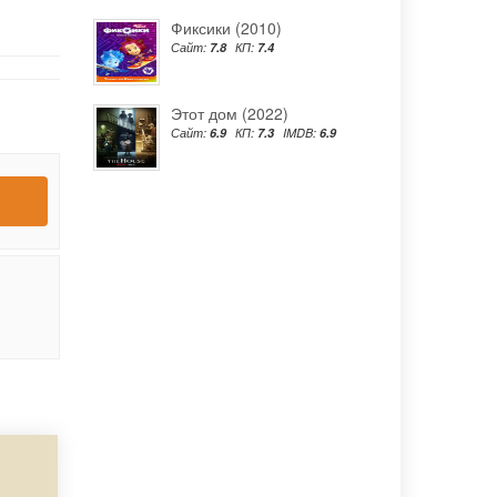
Фиксики (2010)
Сайт:
7.8
КП:
7.4
Этот дом (2022)
Сайт:
6.9
КП:
7.3
IMDB:
6.9