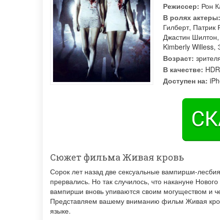
Режиссер:
Рон К
В ролях актеры
Гилберт
,
Патрик 
Джастин Шилтон
Kimberly Willess
,
Возраст:
зрител
В качестве:
HDR
Доступен на:
iPh
Сюжет фильма Живая кровь
Сорок лет назад две сексуальные вампирши-лесбия
прервались. Но так случилось, что накануне Новог
вампирши вновь упиваются своим могуществом и 
Представляем вашему вниманию фильм Живая кровь
языке.