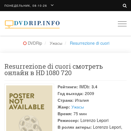
ПОНЕДЕЛЬНИК, 08-10-26
Togg
navi
DVDRip
Ужасы
Resurrezione di cuori
Resurrezione di cuori смотреть
онлайн в HD 1080 720
Рейтинги:
IMDb:
3.4
Год выхода:
2009
Страна:
Италия
Жанр:
Ужасы
Время:
75 мин
Режиссер:
Lorenzo Lepori
В ролях актеры:
Lorenzo Lepori
,