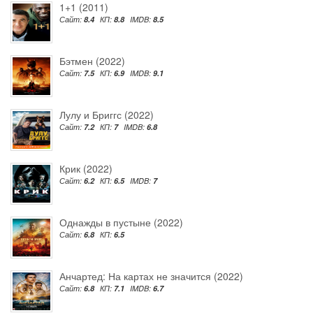
1+1 (2011)
Сайт:
8.4
КП:
8.8
IMDB:
8.5
Бэтмен (2022)
Сайт:
7.5
КП:
6.9
IMDB:
9.1
Лулу и Бриггс (2022)
Сайт:
7.2
КП:
7
IMDB:
6.8
Крик (2022)
Сайт:
6.2
КП:
6.5
IMDB:
7
Однажды в пустыне (2022)
Сайт:
6.8
КП:
6.5
Анчартед: На картах не значится (2022)
Сайт:
6.8
КП:
7.1
IMDB:
6.7