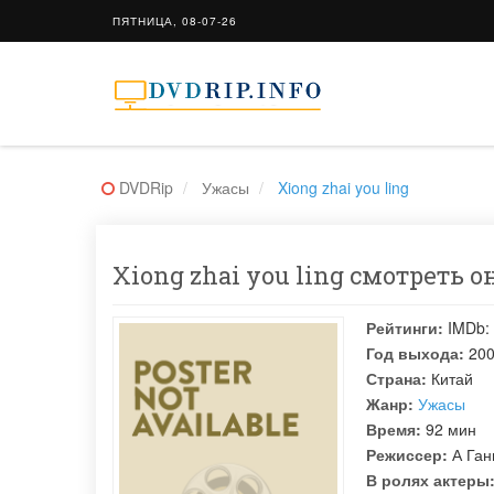
ПЯТНИЦА, 08-07-26
DVDRip
Ужасы
Xiong zhai you ling
Xiong zhai you ling смотреть о
Рейтинги:
IMDb:
Год выхода:
20
Страна:
Китай
Жанр:
Ужасы
Время:
92 мин
Режиссер:
А Ган
В ролях актеры