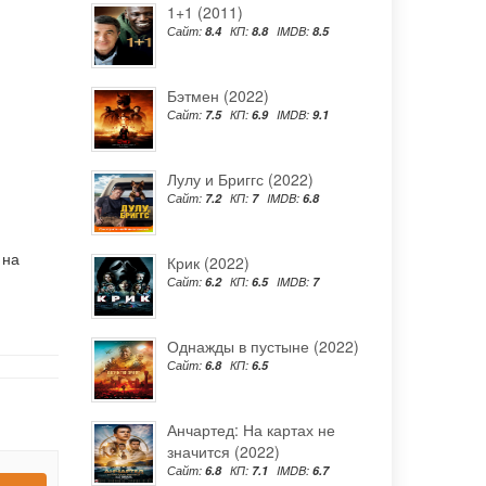
1+1 (2011)
Сайт:
8.4
КП:
8.8
IMDB:
8.5
Бэтмен (2022)
Сайт:
7.5
КП:
6.9
IMDB:
9.1
Лулу и Бриггс (2022)
Сайт:
7.2
КП:
7
IMDB:
6.8
 на
Крик (2022)
Сайт:
6.2
КП:
6.5
IMDB:
7
Однажды в пустыне (2022)
Сайт:
6.8
КП:
6.5
Анчартед: На картах не
значится (2022)
Сайт:
6.8
КП:
7.1
IMDB:
6.7