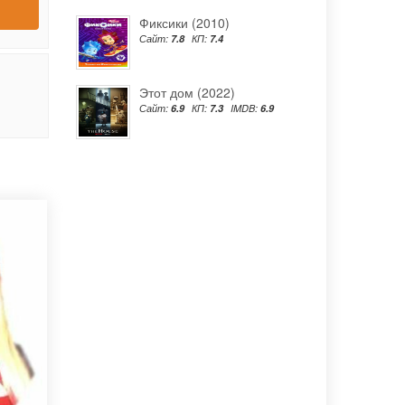
Фиксики (2010)
Сайт:
7.8
КП:
7.4
Этот дом (2022)
Сайт:
6.9
КП:
7.3
IMDB:
6.9