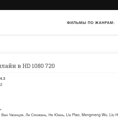
ФИЛЬМЫ ПО ЖАНРАМ:
нлайн в HD 1080 720
4.3
02
ь
:
Ван Чжэнцзя
,
Ли Сяожань
,
Не Юань
,
Liu Piao
,
Mengmeng Wu
,
Liu 