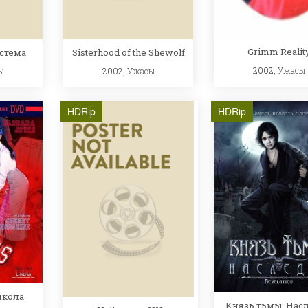
Grimm Realit
стема
Sisterhood of the Shewolf
2002,
Ужасы
ы
2002,
Ужасы
HDRip
HDRip
школа
Князь тьмы: Нас