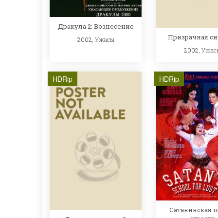
Дракула 2: Вознесение
Призрачная си
2002,
Ужасы
2002,
Ужас
HDRip
HDRip
Сатанинская 