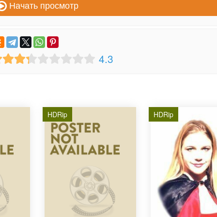
Начать просмотр
4.3
HDRip
HDRip