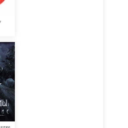
y
ледие