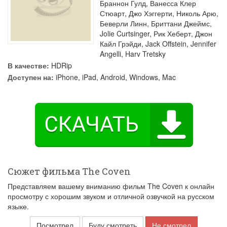
Браннон Гулд
,
Ванесса Клер
Стюарт
,
Джо Хэггерти
,
Николь Арю
,
Беверли Линн
,
Бриттани Джеймс
,
Jolie Curtsinger
,
Рик Хеберт
,
Джон
Кайл Грэйди
,
Jack Offstein
,
Jennifer
Angelli
,
Harv Tretsky
В качестве:
HDRip
Доступен на:
iPhone, iPad, Android, Windows, Mac
Сюжет фильма The Coven
Представляем вашему вниманию фильм The Coven к онлайн
просмотру с хорошим звуком и отличной озвучкой на русском
языке.
Посмотрел
Буду смотреть
Не смотрел