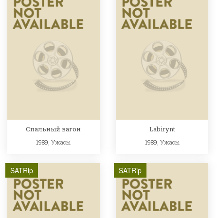
Спальный вагон
Labirynt
1989,
Ужасы
1989,
Ужасы
SATRip
SATRip