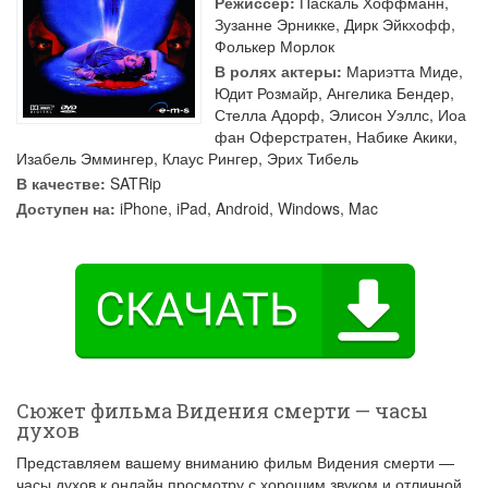
Режиссер:
Паскаль Хоффманн
,
Зузанне Эрникке
,
Дирк Эйкхофф
,
Фолькер Морлок
В ролях актеры:
Мариэтта Миде
,
Юдит Розмайр
,
Ангелика Бендер
,
Стелла Адорф
,
Элисон Уэллс
,
Иоа
фан Оферстратен
,
Набике Акики
,
Изабель Эммингер
,
Клаус Рингер
,
Эрих Тибель
В качестве:
SATRip
Доступен на:
iPhone, iPad, Android, Windows, Mac
Сюжет фильма Видения смерти — часы
духов
Представляем вашему вниманию фильм Видения смерти —
часы духов к онлайн просмотру с хорошим звуком и отличной