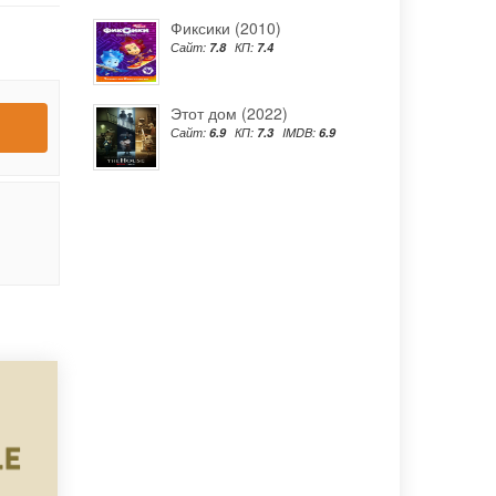
Фиксики (2010)
Сайт:
7.8
КП:
7.4
Этот дом (2022)
Сайт:
6.9
КП:
7.3
IMDB:
6.9