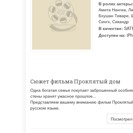
В ролях актеры
Амита Нангиа
,
Л
Бхушан Тивари
,
Сингх
,
Сикандр
В качестве:
SATR
Доступен на:
iPh
Сюжет фильма Проклятый дом
Одна богатая семья покупает заброшенный особняк
стены хранят ужасное прошлое...
Представляем вашему вниманию фильм Проклятый д
русском языке.
Посмотрел