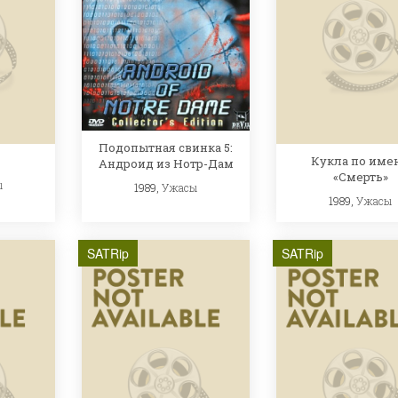
Подопытная свинка 5:
Кукла по име
Андроид из Нотр-Дам
«Смерть»
ы
1989,
Ужасы
1989,
Ужасы
SATRip
SATRip