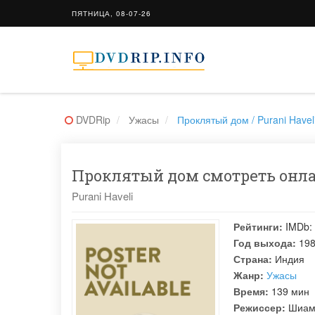
ПЯТНИЦА, 08-07-26
DVDRip
Ужасы
Проклятый дом / Purani Havel
Проклятый дом смотреть онлай
Purani Haveli
Рейтинги:
IMDb:
Год выхода:
19
Страна:
Индия
Жанр:
Ужасы
Время:
139 мин
Режиссер:
Шиам