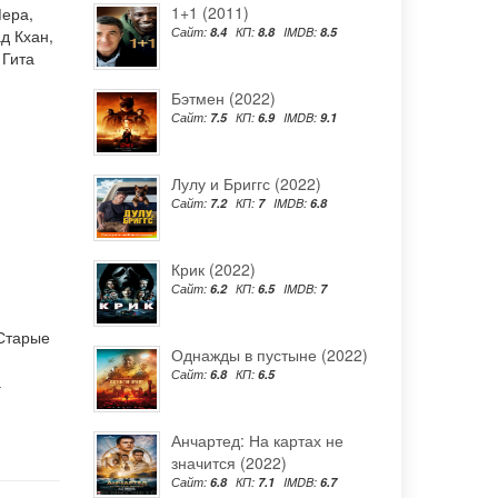
1+1 (2011)
Мера
,
Сайт:
8.4
КП:
8.8
IMDB:
8.5
д Кхан
,
,
Гита
Бэтмен (2022)
Сайт:
7.5
КП:
6.9
IMDB:
9.1
Лулу и Бриггс (2022)
Сайт:
7.2
КП:
7
IMDB:
6.8
Крик (2022)
Сайт:
6.2
КП:
6.5
IMDB:
7
 Старые
Однажды в пустыне (2022)
Сайт:
6.8
КП:
6.5
а
Анчартед: На картах не
значится (2022)
Сайт:
6.8
КП:
7.1
IMDB:
6.7