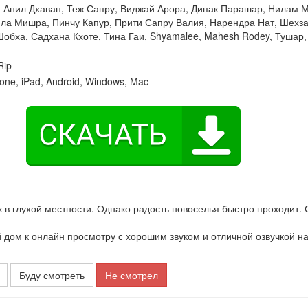
:
Анил Дхаван
,
Теж Сапру
,
Виджай Арора
,
Дипак Парашар
,
Нилам 
ила Мишра
,
Пинчу Капур
,
Прити Сапру Валия
,
Нарендра Нат
,
Шехза
Шобха
,
Садхана Кхоте
,
Тина Гаи
,
Shyamalee
,
Mahesh Rodey
,
Тушар
ip
one, iPad, Android, Windows, Mac
 в глухой местности. Однако радость новоселья быстро проходит.
ом к онлайн просмотру с хорошим звуком и отличной озвучкой н
Буду смотреть
Не смотрел