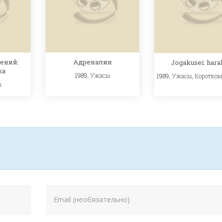
ений:
Адреналин
Jogakusei: hara
ка
1989,
Ужасы
1989,
Ужасы
,
Коротко
ы