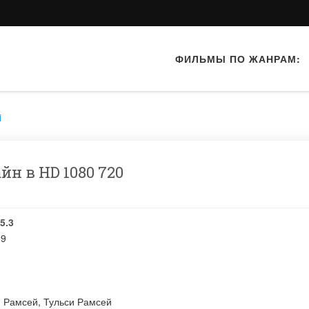
ФИЛЬМЫ ПО ЖАНРАМ:
i
н в HD 1080 720
5.3
89
 Рамсей
,
Тульси Рамсей