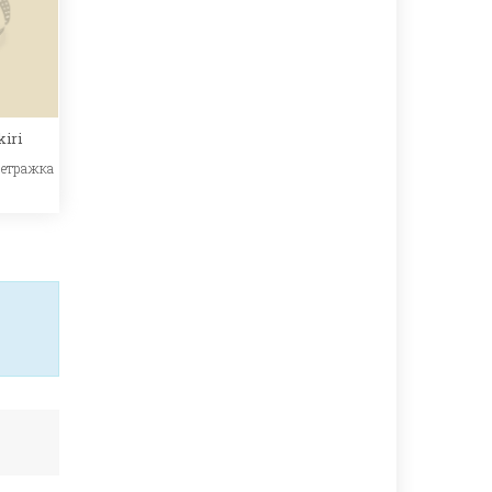
kiri
метражка