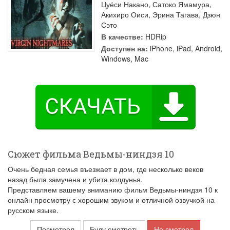
Цуёси Накано
,
Сатоко Ямамура
,
Акихиро Оиси
,
Эрина Тагава
,
Дзюн
Сэто
В качестве:
HDRip
Доступен на:
iPhone, iPad, Android,
Windows, Mac
Сюжет фильма Ведьмы-ниндзя 10
Очень бедная семья въезжает в дом, где несколько веков
назад была замучена и убита колдунья.
Представляем вашему вниманию фильм Ведьмы-ниндзя 10 к
онлайн просмотру с хорошим звуком и отличной озвучкой на
русском языке.
Посмотрел
Буду смотреть
Не смотрел