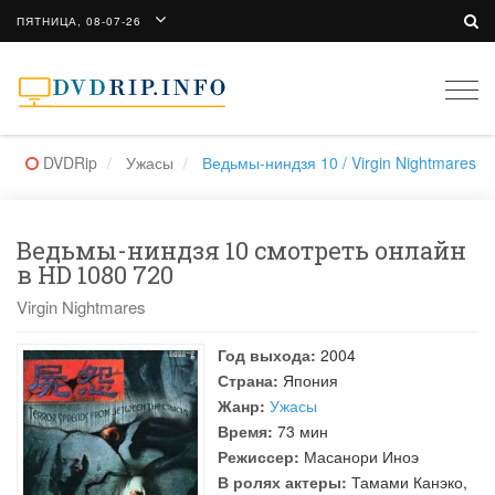
ПЯТНИЦА, 08-07-26
Togg
navi
DVDRip
Ужасы
Ведьмы-ниндзя 10 / Virgin Nightmares
Ведьмы-ниндзя 10 смотреть онлайн
в HD 1080 720
Virgin Nightmares
Год выхода:
2004
Страна:
Япония
Жанр:
Ужасы
Время:
73 мин
Режиссер:
Масанори Иноэ
В ролях актеры:
Тамами Канэко
,